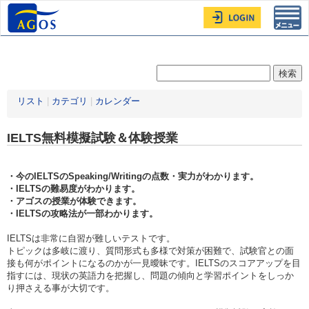
Toggl
navig
リスト
|
カテゴリ
|
カレンダー
IELTS無料模擬試験＆体験授業
・今のIELTSのSpeaking/Writingの点数・実力がわかります。
・IELTSの難易度がわかります。
・アゴスの授業が体験できます。
・IELTSの攻略法が一部わかります。
IELTSは非常に自習が難しいテストです。
トピックは多岐に渡り、質問形式も多様で対策が困難で、試験官との面
接も何がポイントになるのかが一見曖昧です。IELTSのスコアアップを目
指すには、現状の英語力を把握し、問題の傾向と学習ポイントをしっか
り押さえる事が大切です。