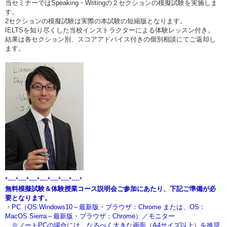
当セミナーではSpeaking・Writingの２セクションの模擬試験を実施しま
す。
2セクションの模擬試験は実際の本試験の短縮版となります。
IELTSを知り尽くした当校インストラクターによる体験レッスン付き。
結果は各セクション別、スコアアドバイス付きの個別相談にてご返却し
ます。
*----*----*----*----*----*----*----*
無料模擬試験＆体験授業コース説明会ご参加にあたり、下記ご準備が必
要となります。
・PC（OS:Windows10～最新版・ブラウザ：Chrome または、OS：
MacOS
Sierra～最新版・ブラウザ：Chrome）／モニター
※ノートPCの場合には、なるべく大きな画面（A4サイズ以上）を推奨