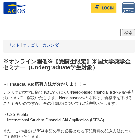
Toggl
navig
リスト
|
カテゴリ
|
カレンダー
※オンライン開催※【受講生限定】米国大学奨学金
セミナー（Undergraduate学生対象）
～Financial Aid応募方法が分かります！～
アメリカの大学出願でもわかりにくいNeed-based financial aidへの応募方
法について、解説いたします。Need-basedへの応募は、合格率を下げる
ことも多いのですが、その仕組みについてもご説明いたします。
・CSS Profile
・International Student Financial Aid Application (ISFAA)
また、この機会にVISA申請の際に必要となる下記資料の記入方法につい
ても解説いたします。