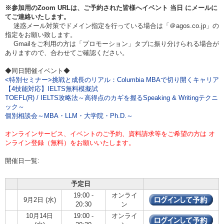
※参加用のZoom URLは、ご予約された皆様へイベント
当日
にメールに
てご連絡いたします。
迷惑メール対策でドメイン指定を行っている場合は「＠agos.co.jp」の
指定をお願い致します。
Gmailをご利用の方は「プロモーション」タブに振り分けられる場合が
ありますので、合わせてご確認ください。
◆同日開催イベント◆
<特別セミナー>挑戦と成長のリアル：Columbia MBAで切り開くキャリア
【4技能対応】IELTS無料模擬試
TOEFL(R) / IELTS攻略法～高得点のカギを握るSpeaking & Writingテクニ
ック～
個別相談会～MBA・LLM・大学院・Ph.D.～
オンラインサービス、イベントのご予約、資料請求等をご希望の方は オ
ンライン登録（無料）をお願いいたします。
開催日一覧:
予定日
19:00 -
オンライ
9月2日 (水)
20:30
ン
10月14日
19:00 -
オンライ