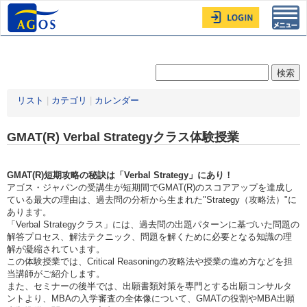
Toggl
navig
リスト
|
カテゴリ
|
カレンダー
GMAT(R) Verbal Strategyクラス体験授業
GMAT(R)短期攻略の秘訣は「Verbal Strategy」にあり！
アゴス・ジャパンの受講生が短期間でGMAT(R)のスコアアップを達成し
ている最大の理由は、過去問の分析から生まれた"Strategy（攻略法）"に
あります。
「Verbal Strategyクラス」には、過去問の出題パターンに基づいた問題の
解答プロセス、解法テクニック、問題を解くために必要となる知識の理
解が凝縮されています。
この体験授業では、Critical Reasoningの攻略法や授業の進め方などを担
当講師がご紹介します。
また、セミナーの後半では、出願書類対策を専門とする出願コンサルタ
ントより、MBAの入学審査の全体像について、GMATの役割やMBA出願