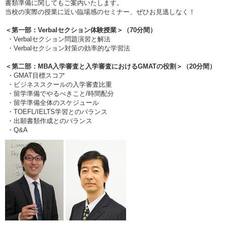
書類準備に関してもご案内いたします。
当校の実際の授業に近い臨場感のセミナー、ぜひお見逃しなく！
＜第一部：Verbalセクション体験授業＞（70分間）
・Verbalセクション問題演習と解法
・Verbalセクション対策の効率的な学習法
＜第二部：MBA入学審査と入学審査におけるGMATの役割＞（20分間）
・GMAT目標スコア
・ビジネススクールの入学審査比重
・留学準備でやるべきこと/時間配分
・留学準備全体のスケジュール
・TOEFL/IELTS学習とのバランス
・出願書類作成とのバランス
・Q&A