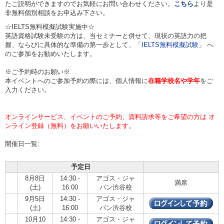
たご説明ができますのでお気軽にお問い合わせください。
こちら
より是
非無料個別相談をお申込み下さい。
☆IELTS無料模擬試験実施中☆
英語資格試験未受験の方は、当セミナーと併せて、現状の英語力の把
握、ならびに具体的な準備の第一歩として、「
IELTS無料模擬試験
」 へ
のご参加をお勧めいたします。
※ご予約時のお願い※
本イベントへのご参加予約の際には、個人情報に
在籍学校名や学年
をご
入力ください。
オンラインサービス、イベントのご予約、資料請求等をご希望の方は オ
ンライン登録（無料）をお願いいたします。
開催日一覧:
予定日
8月8日
14:30 -
アゴス・ジャ
満席
(土)
16:00
パン渋谷校
9月5日
14:30 -
アゴス・ジャ
(土)
16:00
パン渋谷校
10月10
14:30 -
アゴス・ジャ