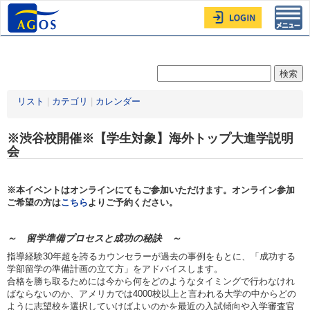
Toggl
navig
リスト
|
カテゴリ
|
カレンダー
※渋谷校開催※【学生対象】海外トップ大進学説明
会
※本イベントはオンラインにてもご参加いただけます。オンライン参加
ご希望の方は
こちら
よりご予約ください。
～ 留学準備プロセスと成功の秘訣 ～
指導経験30年超を誇るカウンセラーが過去の事例をもとに、「成功する
学部留学の準備計画の立て方」をアドバイスします。
合格を勝ち取るためには今から何をどのようなタイミングで行わなけれ
ばならないのか、アメリカでは4000校以上と言われる大学の中からどの
ように志望校を選択していけばよいのかを最近の入試傾向や入学審査官