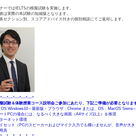
ナーではIELTSの模擬試験を実施します。
験は実際の本試験の短縮版となります。
各セクション別、スコアアドバイス付きの個別相談にてご返却します。
-*----*----*----*----*----*
擬試験＆体験授業コース説明会ご参加にあたり、下記ご準備が必要となりま
OS:Windows10～最新版・ブラウザ：Chrome または、OS：MacOS
Sier
トPCの場合には、なるべく大きな画面（A4サイズ以上）を推奨
ターネット環境
ドセット（PCのスピーカーおよびマイク入力でも構いませんが、音声が大
用具
-*----*----*----*----*----*