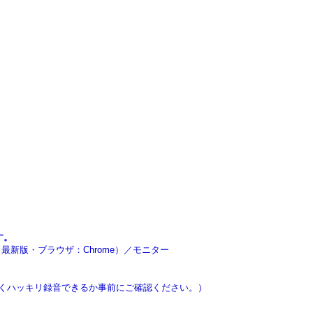
す。
ra～最新版・ブラウザ：Chrome）／モニター
きくハッキリ録音できるか事前にご確認ください。）