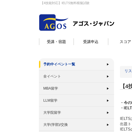
【4技能対応】IELTS無料模擬試験
受講・宿題
受講申込
スコア
予約中イベント一覧
リス
全イベント
【4
MBA留学
LLM留学
・今の
・IE
大学院留学
IEL
出題ト
大学(学部)/交換
IEL