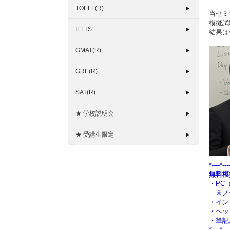
TOEFL(R)
当セミ
模擬試
IELTS
結果は
GMAT(R)
GRE(R)
SAT(R)
★ 学校説明会
★ 受講生限定
*----*---
無料模
・PC（
※ノー
・イン
・ヘッ
・筆記
*----*---