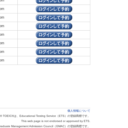
om
om
om
om
om
om
om
om
個人情報について
® TOEIC®は、Educational Testing Service（ETS）の登録商標です。
This web page is not endorsed or approved by ETS.
aduate Management Admission Council（GMAC）の登録商標です。