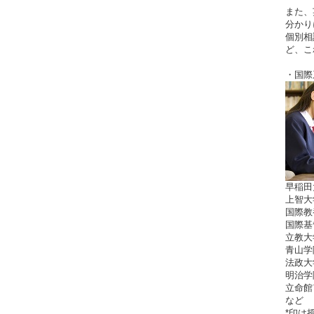
また、
分かり
個別相
ど、こ
・国際
早稲田
上智大
国際教
国際基
立教大
青山学
法政大
明治学
立命館
など
*印は