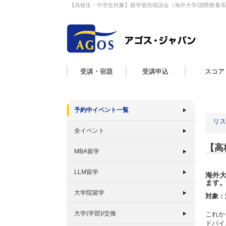
【高校生・中学生対象】留学個別相談会（海外大学/国際教養
受講・宿題
受講申込
スコア
予約中イベント一覧
リス
全イベント
【高
MBA留学
LLM留学
海外
ます
大学院留学
対象：
大学(学部)/交換
これか
ドバイ