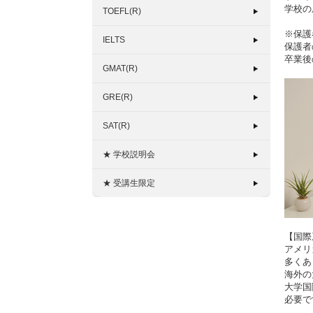
学校の
TOEFL(R)
※保護
IELTS
保護者
卒業後
GMAT(R)
GRE(R)
SAT(R)
★ 学校説明会
★ 受講生限定
【国際
アメリ
多くあ
海外の
大学国
必要で