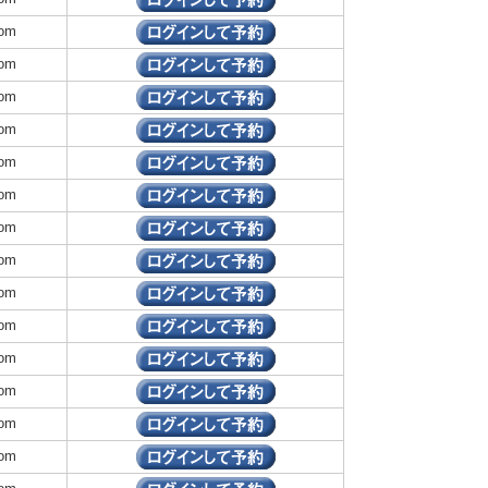
om
om
om
om
om
om
om
om
om
om
om
om
om
om