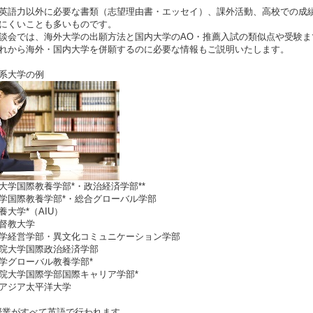
英語力以外に必要な書類（志望理由書・エッセイ）、課外活動、高校での成
にくいことも多いものです。
談会では、海外大学の出願方法と国内大学のAO・推薦入試の類似点や受験までのス
れから海外・国内大学を併願するのに必要な情報もご説明いたします。
系大学の例
大学国際教養学部*・政治経済学部**
学国際教養学部*・総合グローバル学部
養大学*（AIU）
督教大学
学経営学部・異文化コミュニケーション学部
院大学国際政治経済学部
学グローバル教養学部*
院大学国際学部国際キャリア学部*
アジア太平洋大学
授業がすべて英語で行われます。