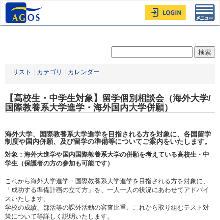
Toggl
navig
リスト
|
カテゴリ
|
カレンダー
【高校生・中学生対象】留学個別相談会（海外大学/
国際教養系大学進学・海外国内大学併願）
海外大学、国際教養系大学進学を目指される方を対象に、各国留学
制度や国内併願、及び留学の準備等についてご案内をいたします。
対象：海外大進学や国内国際教養系大学の併願を考えている高校生・中
学生（保護者の方の参加も可能です）
これから海外大学進学・国際教養系大学進学を目指される方を対象に、
「成功する準備計画の立て方」を、一人一人の状況にあわせてアドバイ
スいたします。
学校の成績、部活等の課外活動の審査比重、これから取り組むテスト対
策について等詳しく説明いたします。