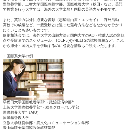
際教養学部、上智大学国際教養学部、国際教養大学（秋田）など、英語
で授業を行う大学では、海外の大学出願と同様の英語力が必要です。
また、英語力以外に必要な書類（志望理由書・エッセイ）、課外活動、
高校での成績など、一般受験とは違った選考方法などもなかなか分かり
にくいことも多いものです。
個別相談会では、海外大学の出願方法と国内大学のAO・推薦入試の類似
点や受験までのスケジュール、TOEFL(R)やIELTSの試験情報など、これ
から海外・国内大学を併願するのに必要な情報もご説明いたします。
・国際系大学の例
早稲田大学国際教養学部*・政治経済学部**
上智大学国際教養学部*・総合グローバル学部
国際教養大学*（AIU）
国際基督教大学
立教大学経営学部・異文化コミュニケーション学部
青山学院大学国際政治経済学部