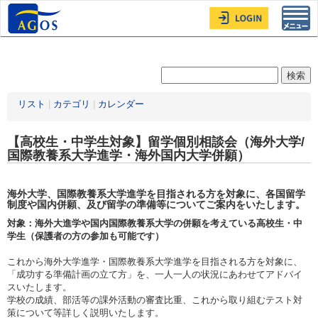
Toggl
navig
リスト
|
カテゴリ
|
カレンダー
【高校生・中学生対象】留学個別相談会（海外大学/
国際教養系大学進学・海外国内大学併願）
海外大学、国際教養系大学進学を目指される方を対象に、各国留学
制度や国内併願、及び留学の準備等についてご案内をいたします。
対象：海外大進学や国内国際教養系大学の併願を考えている高校生・中
学生（保護者の方の参加も可能です）
これから海外大学進学・国際教養系大学進学を目指される方を対象に、
「成功する準備計画の立て方」を、一人一人の状況にあわせてアドバイ
スいたします。
学校の成績、部活等の課外活動の審査比重、これから取り組むテスト対
策について等詳しく説明いたします。