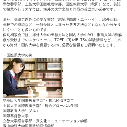
際教養学部、上智大学国際教養学部、国際教養大学（秋田）など、英語
で授業を行う大学では、海外の大学出願と同様の英語力が必要です。
また、英語力以外に必要な書類（志望理由書・エッセイ）、課外活動、
高校での成績など、一般受験とは違った選考方法などもなかなか分かり
にくいことも多いものです。
個別相談会では、海外大学の出願方法と国内大学のAO・推薦入試の類似
点や受験までのスケジュール、TOEFL(R)やIELTSの試験情報など、これ
から海外・国内大学を併願するのに必要な情報もご説明いたします。
・国際系大学の例
早稲田大学国際教養学部*・政治経済学部**
上智大学国際教養学部*・総合グローバル学部
国際教養大学*（AIU）
国際基督教大学
立教大学経営学部・異文化コミュニケーション学部
青山学院大学国際政治経済学部