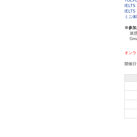
TOEF
IELTS 
IELTS 
ミニ体験
※参加
迷惑メ
Gma
オンラ
開催日