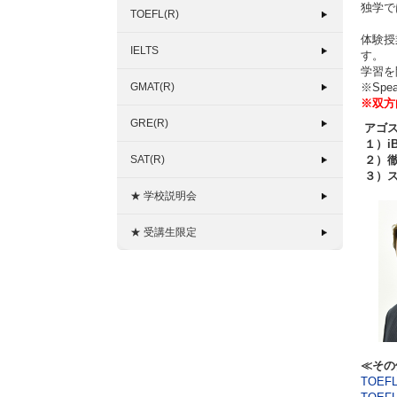
独学で
TOEFL(R)
体験授
IELTS
す。
学習を
GMAT(R)
※Sp
※双方
GRE(R)
アゴス
１）i
SAT(R)
２）徹
３）ス
★ 学校説明会
★ 受講生限定
≪その
TOEF