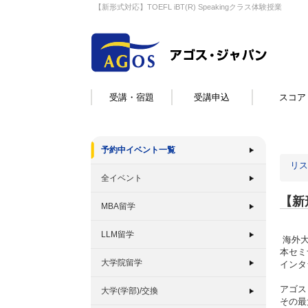
【新形式対応】TOEFL iBT(R) Speakingクラス体験授業
受講・宿題
受講申込
スコア
予約中イベント一覧
リス
全イベント
【新形
MBA留学
LLM留学
海外大
本セミ
大学院留学
インタ
アゴス
大学(学部)/交換
その最