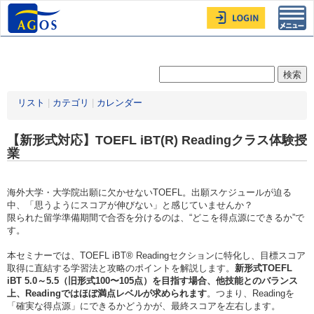
Toggl
navig
リスト
|
カテゴリ
|
カレンダー
【新形式対応】TOEFL iBT(R) Readingクラス体験授
業
海外大学・大学院出願に欠かせないTOEFL。出願スケジュールが迫る
中、「思うようにスコアが伸びない」と感じていませんか？
限られた留学準備期間で合否を分けるのは、“どこを得点源にできるか”で
す。
本セミナーでは、TOEFL iBT® Readingセクションに特化し、目標スコア
取得に直結する学習法と攻略のポイントを解説します。
新形式TOEFL
iBT 5.0～5.5（旧形式100〜105点）を目指す場合、他技能とのバランス
上、Readingではほぼ満点レベルが求められます
。つまり、Readingを
「確実な得点源」にできるかどうかが、最終スコアを左右します。