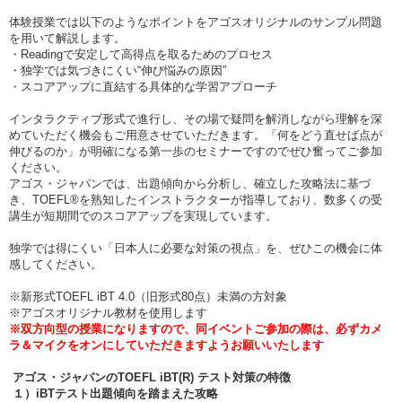
体験授業では以下のようなポイントをアゴスオリジナルのサンプル問題
を用いて解説します。
・Readingで安定して高得点を取るためのプロセス
・独学では気づきにくい“伸び悩みの原因”
・スコアアップに直結する具体的な学習アプローチ
インタラクティブ形式で進行し、その場で疑問を解消しながら理解を深
めていただく機会もご用意させていただきます。「何をどう直せば点が
伸びるのか」が明確になる第一歩のセミナーですのでぜひ奮ってご参加
ください。
アゴス・ジャパンでは、出題傾向から分析し、確立した攻略法に基づ
き、TOEFL®を熟知したインストラクターが指導しており、数多くの受
講生が短期間でのスコアアップを実現しています。
独学では得にくい「日本人に必要な対策の視点」を、ぜひこの機会に体
感してください。
※新形式TOEFL iBT 4.0（旧形式80点）未満の方対象
※アゴスオリジナル教材を使用します
※双方向型の授業になりますので、同イベントご参加の際は、必ずカメ
ラ＆マイクをオンにしていただきますようお願いいたします
アゴス・ジャパンのTOEFL iBT(R) テスト対策の特徴
１）iBTテスト出題傾向を踏まえた攻略