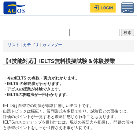
Toggl
navig
リスト
|
カテゴリ
|
カレンダー
【4技能対応】IELTS無料模擬試験＆体験授業
・今のIELTS の点数・実力がわかります。
・IELTS の難易度がわかります。
・アゴスの授業が体験できます。
・IELTSの攻略法が一部わかります。
IELTSは自習での対策が非常に難しいテストです。
出題トピックは幅広く、質問形式も多様であり、試験官との面接では、
評価のポイントが一見すると曖昧に感じられることもあります。
IELTSのスコアアップを目指すには、現状の英語力を把握し、問題の傾向
と学習ポイントをしっかり押さえる事が大切です。