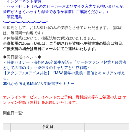
・インターネット環境
・ヘッドセット（PCのスピーカーおよびマイク入力でも構いませんが、
音声が大きくハッキリ録音できるか事前にご確認ください。）
・筆記用具
*----*----*----*----*----*----*----*
※原則として、お1人様1回のみの受験とさせていただきます。（試験
は、毎回同一内容です）
※体験授業において、模擬試験の解説はいたしません。
※参加用のZoom URLは、ご予約された皆様へ午前実施の場合は
前日、
午後実施の場合は当日
にメールにてご連絡いたします。
◆同日開催イベント◆
＜特別セミナー＞海外MBA卒業生が語る「サーチファンド起業と経営者
としての道のり」～逆張りのキャリアと生存戦略～
【アクシアム×アゴス共催】『MBA留学の意義・価値とキャリアを考え
る』
30代から考えるMBA/大学院留学セミナー
オンラインサービス、イベントのご予約、資料請求等をご希望の方は オ
ンライン登録（無料）をお願いいたします。
開催日一覧:
予定日