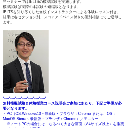
当セミナーではIELTSの模擬試験を実施します。
模擬試験は実際の本試験の短縮版となります。
IELTSを知り尽くした当校インストラクターによる体験レッスン付き。
結果は各セクション別、スコアアドバイス付きの個別相談にてご返却し
ます。
*----*----*----*----*----*----*----*
無料模擬試験＆体験授業コース説明会ご参加にあたり、下記ご準備が必
要となります。
・PC（OS:Windows10～最新版・ブラウザ：Chrome または、OS：
MacOS Sierra～最新版・ブラウザ：Chrome）／モニター
※ノートPCの場合には、なるべく大きな画面（A4サイズ以上）を推奨