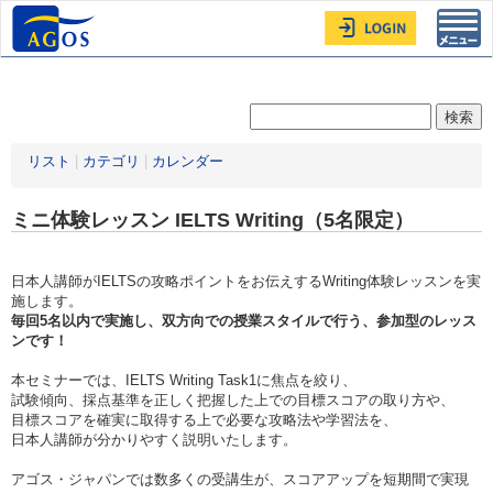
Toggl
navig
リスト
|
カテゴリ
|
カレンダー
ミニ体験レッスン IELTS Writing（5名限定）
日本人講師がIELTSの攻略ポイントをお伝えするWriting体験レッスンを実
施します。
毎回5名以内で実施し、双方向での授業スタイルで行う、参加型のレッス
ンです！
本セミナーでは、IELTS Writing Task1に焦点を絞り、
試験傾向、採点基準を正しく把握した上での目標スコアの取り方や、
目標スコアを確実に取得する上で必要な攻略法や学習法を、
日本人講師が分かりやすく説明いたします。
アゴス・ジャパンでは数多くの受講生が、スコアアップを短期間で実現