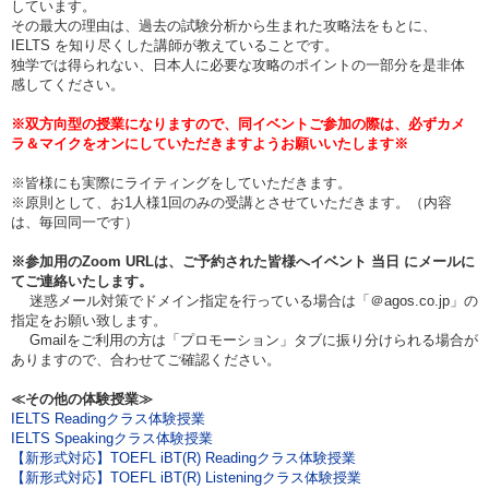
しています。
その最大の理由は、過去の試験分析から生まれた攻略法をもとに、
IELTS を知り尽くした講師が教えていることです。
独学では得られない、日本人に必要な攻略のポイントの一部分を是非体
感してください。
※双方向型の授業になりますので、同イベントご参加の際は、必ずカメ
ラ＆マイクをオンにしていただきますようお願いいたします※
※皆様にも実際にライティングをしていただきます。
※原則として、お1人様1回のみの受講とさせていただきます。（内容
は、毎回同一です）
※参加用のZoom URLは、ご予約された皆様へイベント
当日
にメールに
てご連絡いたします。
迷惑メール対策でドメイン指定を行っている場合は「＠agos.co.jp」の
指定をお願い致します。
Gmailをご利用の方は「プロモーション」タブに振り分けられる場合が
ありますので、合わせてご確認ください。
≪その他の体験授業≫
IELTS Readingクラス体験授業
IELTS Speakingクラス体験授業
【新形式対応】TOEFL iBT(R) Readingクラス体験授業
【新形式対応】TOEFL iBT(R) Listeningクラス体験授業