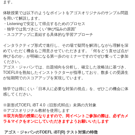
ます。
体験授業では以下のようなポイントをアゴスオリジナルのサンプル問題
を用いて解説します。
・Listeningで安定して得点するためのプロセス
・独学では気づきにくい“伸び悩みの原因”
・スコアアップに直結する具体的な学習アプローチ
インタラクティブ形式で進行し、その場で疑問を解消しながら理解を深
めていただく機会もご用意させていただきます。「何をどう直せば点が
伸びるのか」が明確になる第一歩のセミナーですのでぜひ奮ってご参加
ください。
アゴス・ジャパンでは、出題傾向を分析し、確立した攻略法に基づき、
TOEFL®を熟知したインストラクターが指導しており、数多くの受講生
が短期間でのスコアアップを実現しています。
独学では得にくい「日本人に必要な対策の視点」を、ぜひこの機会に体
感してください。
※新形式TOEFL iBT 4.0（旧形式80点）未満の方対象
※アゴスオリジナル教材を使用します
※双方向型の授業になりますので、同イベントご参加の際は、必ずカメ
ラ＆マイクをオンにしていただきますようお願いいたします
アゴス・ジャパンのTOEFL iBT(R) テスト対策の特徴