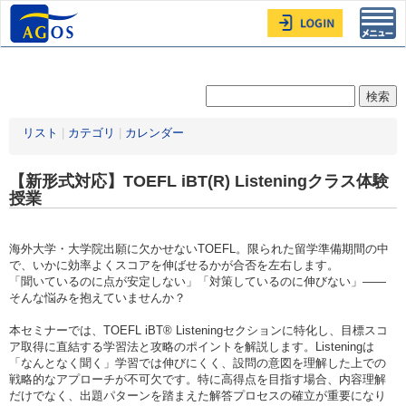
Toggl
navig
リスト
|
カテゴリ
|
カレンダー
【新形式対応】TOEFL iBT(R) Listeningクラス体験
授業
海外大学・大学院出願に欠かせないTOEFL。限られた留学準備期間の中
で、いかに効率よくスコアを伸ばせるかが合否を左右します。
「聞いているのに点が安定しない」「対策しているのに伸びない」——
そんな悩みを抱えていませんか？
本セミナーでは、TOEFL iBT® Listeningセクションに特化し、目標スコ
ア取得に直結する学習法と攻略のポイントを解説します。Listeningは
「なんとなく聞く」学習では伸びにくく、設問の意図を理解した上での
戦略的なアプローチが不可欠です。特に高得点を目指す場合、内容理解
だけでなく、出題パターンを踏まえた解答プロセスの確立が重要になり