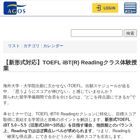
Toggl
navig
リスト
|
カテゴリ
|
カレンダー
【新形式対応】TOEFL iBT(R) Readingクラス体験授
業
海外大学・大学院出願に欠かせないTOEFL。出願スケジュールが迫る
中、「思うようにスコアが伸びない」と感じていませんか？
限られた留学準備期間で合否を分けるのは、“どこを得点源にできるか”で
す。
本セミナーでは、TOEFL iBT® Readingセクションに特化し、目標スコア
取得に直結する学習法と攻略のポイントを解説します。
新形式TOEFL
iBT 5.0～5.5（旧形式100〜105点）を目指す場合、他技能とのバランス
上、Readingではほぼ満点レベルが求められます
。つまり、Readingを
「確実な得点源」にできるかどうかが、最終スコアを左右します。