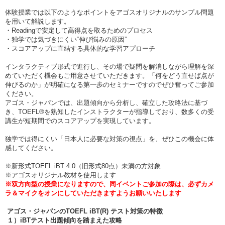
体験授業では以下のようなポイントをアゴスオリジナルのサンプル問題
を用いて解説します。
・Readingで安定して高得点を取るためのプロセス
・独学では気づきにくい“伸び悩みの原因”
・スコアアップに直結する具体的な学習アプローチ
インタラクティブ形式で進行し、その場で疑問を解消しながら理解を深
めていただく機会もご用意させていただきます。「何をどう直せば点が
伸びるのか」が明確になる第一歩のセミナーですのでぜひ奮ってご参加
ください。
アゴス・ジャパンでは、出題傾向から分析し、確立した攻略法に基づ
き、TOEFL®を熟知したインストラクターが指導しており、数多くの受
講生が短期間でのスコアアップを実現しています。
独学では得にくい「日本人に必要な対策の視点」を、ぜひこの機会に体
感してください。
※新形式TOEFL iBT 4.0（旧形式80点）未満の方対象
※アゴスオリジナル教材を使用します
※双方向型の授業になりますので、同イベントご参加の際は、必ずカメ
ラ＆マイクをオンにしていただきますようお願いいたします
アゴス・ジャパンのTOEFL iBT(R) テスト対策の特徴
１）iBTテスト出題傾向を踏まえた攻略