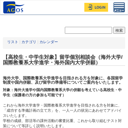
Toggl
navig
リスト
|
カテゴリ
|
カレンダー
【高校生・中学生対象】留学個別相談会（海外大学/
国際教養系大学進学・海外国内大学併願）
海外大学、国際教養系大学進学を目指される方を対象に、各国留学
制度や国内併願、及び留学の準備等についてご案内をいたします。
対象：海外大進学や国内国際教養系大学の併願を考えている高校生・中
学生（保護者の方の参加も可能です）
これから海外大学進学・国際教養系大学進学を目指される方を対象に、
「成功する準備計画の立て方」を、一人一人の状況にあわせてアドバイ
スいたします。
学校の成績、部活等の課外活動の審査比重、これから取り組むテスト対
策について等詳しく説明いたします。