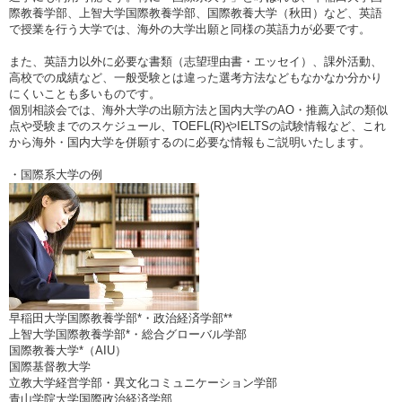
際教養学部、上智大学国際教養学部、国際教養大学（秋田）など、英語
で授業を行う大学では、海外の大学出願と同様の英語力が必要です。
また、英語力以外に必要な書類（志望理由書・エッセイ）、課外活動、
高校での成績など、一般受験とは違った選考方法などもなかなか分かり
にくいことも多いものです。
個別相談会では、海外大学の出願方法と国内大学のAO・推薦入試の類似
点や受験までのスケジュール、TOEFL(R)やIELTSの試験情報など、これ
から海外・国内大学を併願するのに必要な情報もご説明いたします。
・国際系大学の例
早稲田大学国際教養学部*・政治経済学部**
上智大学国際教養学部*・総合グローバル学部
国際教養大学*（AIU）
国際基督教大学
立教大学経営学部・異文化コミュニケーション学部
青山学院大学国際政治経済学部