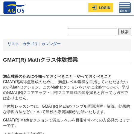
Toggl
navig
リスト
|
カテゴリ
|
カレンダー
GMAT(R) Mathクラス体験授業
満点獲得のために今知っておくべきこと・やっておくべきこと
GMAT(R)高得点達成のために、満点レベル獲得を目指していただきたい
のがMathセクション。このMathセクションをいかに攻略するかが、早期
のGMAT(R)スコアアップ・目標スコア達成の鍵を握ると言っても過言で
はありません。
当体験レッスンでは、GMAT(R) Mathのサンプル問題演習・解説、効果的
な学習方法などについて当校の専属講師がお話いたします。
GMAT(R) Mathセクションで満点レベルを目指すすべての方必見のセミナ
ーです。
＜セミナーの主な内容＞