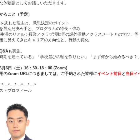
な体験談としてお話しいただきます。
かること（予定）
Aを志した理由と、意思決定のポイント
Sを選んだ決め手と、プログラムの特長・強み
A生活のリアル：授業／クラブ活動等の課外活動／クラスメートとの学び、等
後に見えてきたキャリアの方向性と、行動の変化
Q&A
も実施。
時期を迷っている」「学校選びの軸を作りたい」「まず何から始めるべき？
月6日（土）16：30~18：00 (Zoom)
用のZoom URLにつきましては、ご予約された皆様に
イベント前日
と
当日イ
-*----*----*----*----*----*
ストプロフィール