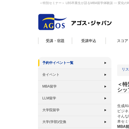
＜特別セミナー＞ LBS卒業生が語るMBA留学体験談 ― 変化
受講・宿題
受講申込
スコア
予約中イベント一覧
リス
全イベント
＜特
MBA留学
シッ
LLM留学
生成A
大学院留学
ビジネ
そんな
本セミ
大学(学部)/交換
MBA