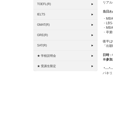
リアル
TOEFL(R)
当日わ
IELTS
・MB
・LB
GMAT(R)
・MB
・卒業
GRE(R)
後半は
SAT(R)
「出願
日時：6
★ 学校説明会
※参加
★ 受講生限定
*----*---
パネリ