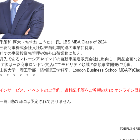
須和 厚太（ちすわ こうた） 氏, LBS MBA Class of 2024
三菱商事株式会社入社以来自動車関連の事業に従事。
社での事業投資先管理や海外出荷業務に加え、
資先であるマレーシアやインドの自動車製造販売会社に出向し、商品企画な
修了後は三菱商事ロンドン支店にてモビリティ領域の新規事業開発に従事。
智大学 理工学部 情報理工学科卒、London Business School MBA卒(Class 
-*----*----*----*----*----*
インサービス、イベントのご予約、資料請求等をご希望の方は オンライン登
一覧: 他の日には予定されておりません
TOEFL® GRE
GMAT®は、Gr