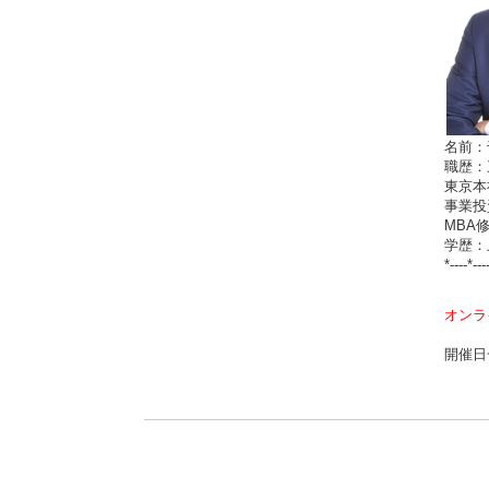
名前：千
職歴：
東京本
事業投
MBA
学歴：上
*----*---
オンラ
開催日