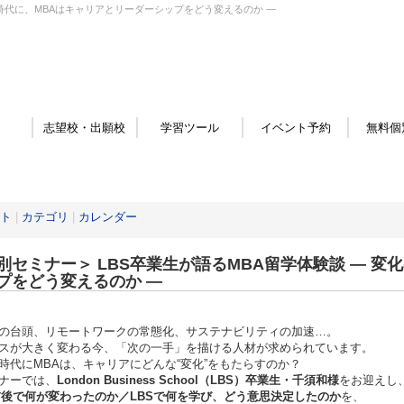
の時代に、MBAはキャリアとリーダーシップをどう変えるのか ―
志望校・出願校
学習ツール
イベント予約
無料個
ト
|
カテゴリ
|
カレンダー
別セミナー＞ LBS卒業生が語るMBA留学体験談 ― 
プをどう変えるのか ―
Iの台頭、リモートワークの常態化、サステナビリティの加速…。
スが大きく変わる今、「次の一手」を描ける人材が求められています。
時代にMBAは、キャリアにどんな“変化”をもたらすのか？
ナーでは、
London Business School
（LBS
）卒業生・千須和様
をお迎えし
前後で何が変わったのか／LBS
で何を学び、どう意思決定したのか
を、