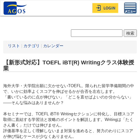
Toggl
navig
リスト
|
カテゴリ
|
カレンダー
【新形式対応】TOEFL iBT(R) Writingクラス体験授
業
海外大学・大学院出願に欠かせないTOEFL。限られた留学準備期間の中
で、いかに効率よくスコアを伸ばせるかが合否を左右します。
「書いているのに点が伸びない」「どこを直せばよいのか分からない」
――そんな悩みはありませんか？
本セミナーでは、TOEFL iBT® Writingセクションに特化し、目標スコア
取得に直結する学習法と攻略のポイントを解説します。Writingは「たく
さん書く」だけでは伸びません。
評価基準を正しく理解しないまま対策を進めると、努力のわりにスコア
が伸び悩むケースが少なくありません。