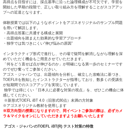
高得点を目指すには、採点基準に沿った論理構成が不可欠です。学習を
開始した早期の段階で、正しい取り組み方を理解することがスコアアッ
プへの近道となります。
体験授業では以下のようなポイントをアゴスオリジナルのサンプル問題
を用いて解説します。
・高得点答案に共通する構成と展開
・出題傾向を踏まえた効果的な学習アプローチ
・独学では気づきにくい“伸び悩みの原因”
インタラクティブ形式で進行し、その場で疑問を解消しながら理解を深
めていただく機会もご用意させていただきます。
「何をどう直せば点が伸びるのか」が明確になる第一歩のセミナーです
のでぜひ奮ってご参加ください。
アゴス・ジャパンでは、出題傾向を分析し、確立した攻略法に基づき、
TOEFL®を熟知したインストラクターが指導しており、数多くの受講生
が短期間でのスコアアップを実現しています。
独学では得にくい「日本人に必要な対策の視点」を、ぜひこの機会に体
感してください。
※新形式TOEFL iBT 4.0（旧形式80点）未満の方対象
※アゴスオリジナル教材を使用します
※双方向型の授業になりますので、同イベントご参加の際は、必ずカメ
ラ＆マイクをオンにしていただきますようお願いいたします
アゴス・ジャパンのTOEFL iBT(R) テスト対策の特徴