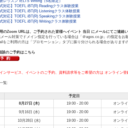
レッスン IELTS Writing（5名限定）
対応】TOEFL iBT(R) Readingクラス体験授業
対応】TOEFL iBT(R) Listeningクラス体験授業
対応】TOEFL iBT(R) Speakingクラス体験授業
対応】TOEFL iBT(R) Writingクラス体験授業
用のZoom URLは、ご予約された皆様へイベント
当日
にメールにてご連絡
ール対策でドメイン指定を行っている場合は「＠agos.co.jp」の指定をお
ilをご利用の方は「プロモーション」タブに振り分けられる場合があります
相談のご予約はこちら
インサービス、イベントのご予約、資料請求等をご希望の方は オンライン登
一覧:
予定日
8月27日 (木)
19:00 - 20:00
オンライ
9月16日 (水)
19:00 - 20:00
オンライ
10月28日 (水)
19:00 - 20:00
オンライ