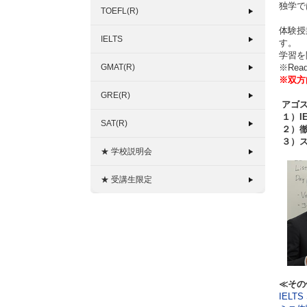
独学で
TOEFL(R)
体験授
IELTS
す。
学習を
GMAT(R)
※Re
※双方
GRE(R)
アゴス
１）IE
SAT(R)
２）徹
３）
★ 学校説明会
★ 受講生限定
≪その
IELT