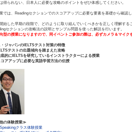
は得られない、日本人に必要な攻略のポイントをぜひ体感してください。
業では、Readingセクションでのスコアアップに必要な要素を基礎から確
開始した早期の段階で、どのように取り組んでいくべきかを正しく理解する
adingセクションの攻略法の説明とサンプル問題を使った解説を行います。
向型の授業になりますので、同イベントご参加の際は、必ずカメラ＆マイク
・ジャパンのIELTS
テスト対策の特徴
LTS
テストの出題傾向を踏まえた攻略
底的にIELTS
を研究しているインストラクターによる授業
スコアアップに必要な英語学習方法の伝授
他の体験授業≫
S Speakingクラス体験授業