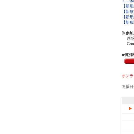
ミニ体験
【新形式
【新形式
【新形式
【新形式
※参加
迷惑メ
Gma
■個別
オンラ
開催日