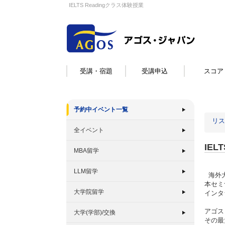
IELTS Readingクラス体験授業
受講・宿題
受講申込
スコア
予約中イベント一覧
リス
全イベント
IEL
MBA留学
LLM留学
海外大
本セミ
大学院留学
インタ
アゴス
大学(学部)/交換
その最