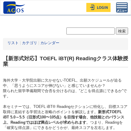
Toggl
navig
リスト
|
カテゴリ
|
カレンダー
【新形式対応】TOEFL iBT(R) Readingクラス体験授
業
海外大学・大学院出願に欠かせないTOEFL。出願スケジュールが迫る
中、「思うようにスコアが伸びない」と感じていませんか？
限られた留学準備期間で合否を分けるのは、“どこを得点源にできるか”で
す。
本セミナーでは、TOEFL iBT® Readingセクションに特化し、目標スコア
取得に直結する学習法と攻略のポイントを解説します。
新形式TOEFL
iBT 5.0～5.5（旧形式100〜105点）を目指す場合、他技能とのバランス
上、Readingではほぼ満点レベルが求められます
。つまり、Readingを
「確実な得点源」にできるかどうかが、最終スコアを左右します。