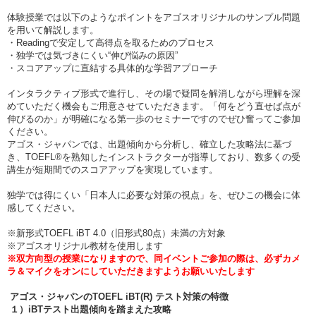
体験授業では以下のようなポイントをアゴスオリジナルのサンプル問題
を用いて解説します。
・Readingで安定して高得点を取るためのプロセス
・独学では気づきにくい“伸び悩みの原因”
・スコアアップに直結する具体的な学習アプローチ
インタラクティブ形式で進行し、その場で疑問を解消しながら理解を深
めていただく機会もご用意させていただきます。「何をどう直せば点が
伸びるのか」が明確になる第一歩のセミナーですのでぜひ奮ってご参加
ください。
アゴス・ジャパンでは、出題傾向から分析し、確立した攻略法に基づ
き、TOEFL®を熟知したインストラクターが指導しており、数多くの受
講生が短期間でのスコアアップを実現しています。
独学では得にくい「日本人に必要な対策の視点」を、ぜひこの機会に体
感してください。
※新形式TOEFL iBT 4.0（旧形式80点）未満の方対象
※アゴスオリジナル教材を使用します
※双方向型の授業になりますので、同イベントご参加の際は、必ずカメ
ラ＆マイクをオンにしていただきますようお願いいたします
アゴス・ジャパンのTOEFL iBT(R) テスト対策の特徴
１）iBTテスト出題傾向を踏まえた攻略