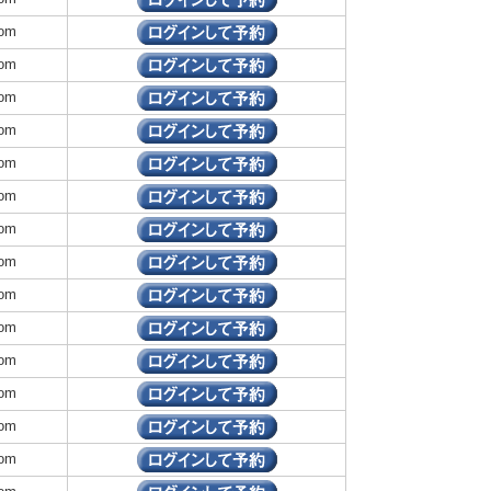
om
om
om
om
om
om
om
om
om
om
om
om
om
om