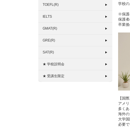
学校の
TOEFL(R)
※保護
IELTS
保護者
卒業後
GMAT(R)
GRE(R)
SAT(R)
★ 学校説明会
★ 受講生限定
【国際
アメリ
多くあ
海外の
大学国
必要で