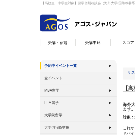
【高校生・中学生対象】留学個別相談会（海外大学/国際教養
受講・宿題
受講申込
スコア
予約中イベント一覧
リス
全イベント
【高
MBA留学
LLM留学
海外
ます
大学院留学
対象：
大学(学部)/交換
これか
ドバイ