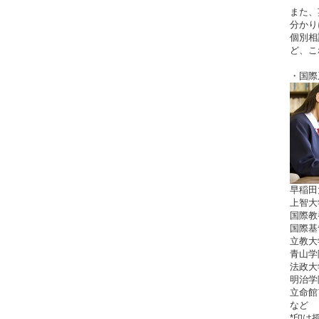
また、
分かり
個別相
ど、こ
・国際
早稲田
上智大
国際教
国際基
立教大
青山学
法政大
明治学
立命館
など
*印は