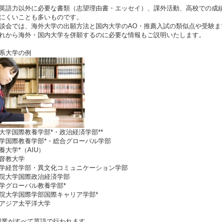
英語力以外に必要な書類（志望理由書・エッセイ）、課外活動、高校での成
にくいことも多いものです。
談会では、海外大学の出願方法と国内大学のAO・推薦入試の類似点や受験までのス
れから海外・国内大学を併願するのに必要な情報もご説明いたします。
系大学の例
大学国際教養学部*・政治経済学部**
学国際教養学部*・総合グローバル学部
養大学*（AIU）
督教大学
学経営学部・異文化コミュニケーション学部
院大学国際政治経済学部
学グローバル教養学部*
院大学国際学部国際キャリア学部*
アジア太平洋大学
授業がすべて英語で行われます。