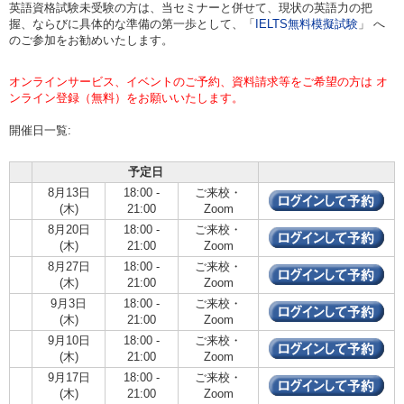
英語資格試験未受験の方は、当セミナーと併せて、現状の英語力の把
握、ならびに具体的な準備の第一歩として、「
IELTS無料模擬試験
」 へ
のご参加をお勧めいたします。
オンラインサービス、イベントのご予約、資料請求等をご希望の方は オ
ンライン登録（無料）をお願いいたします。
開催日一覧:
予定日
8月13日
18:00 -
ご来校・
(木)
21:00
Zoom
8月20日
18:00 -
ご来校・
(木)
21:00
Zoom
8月27日
18:00 -
ご来校・
(木)
21:00
Zoom
9月3日
18:00 -
ご来校・
(木)
21:00
Zoom
9月10日
18:00 -
ご来校・
(木)
21:00
Zoom
9月17日
18:00 -
ご来校・
(木)
21:00
Zoom