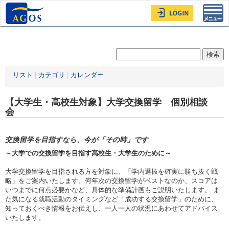
Toggl
navig
リスト
|
カテゴリ
|
カレンダー
【大学生・高校生対象】大学交換留学 個別相談
会
交換留学を目指すなら、今が「その時」です
～大学での交換留学を目指す高校生・大学生のために～
大学交換留学を目指される方を対象に、「学内選抜を確実に勝ち抜く戦
略」をご案内いたします。何年次の交換留学がベストなのか、スコアは
いつまでに何点必要かなど、具体的な準備計画もご説明いたします。 ま
た気になる就職活動のタイミングなど「成功する交換留学」のために、
知っておくべき情報をお伝えし、一人一人の状況にあわせてアドバイス
いたします。