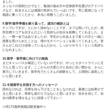
ました。
エッセイの添削だけでなく、勉強の進め方や交換留学先選びのアドバイ
スなど、松永さんには感謝の気持ちでいっぱいです。常に親身になって
相談に乗ってくださり、本当に有難うございました。
9.留学/進学準備を振り返って、成功の秘訣とは
テンプレですが、とにかく諦めないことです。タフな戦いでしたが、絶
対目標スコアを出すんだという気持ちが自分を鼓舞してくれました。ま
た、一期一会ではありましたが、学生から社会人まで多くの方と一緒に
授業を受けられたことは、僕のモチベーションを保ってくれました。皆
さんがこれだけ頑張っているんだから、しっかりやろう！という気持ち
になれました。
10.留学・留学後に向けての抱負
まだキャンパスが確定していないのですが、やっとスタートラインに立
てたと思っています。ここからが大変だぞと自分に言い聞かせ、さらに
努力していきます。留学先でたくさんの経験をして、人間的に成長した
いと思います。
11.今後留学を目指す方へのメッセージ
諦めなければ、目標を自ら下げることをしなければ、最後には結果がで
ると思います。簡単な道のりではないと思いますが、自分を信じて、自
分の限界を壊せるように頑張って下さい！
☆IELTS無料模擬試験実施中☆