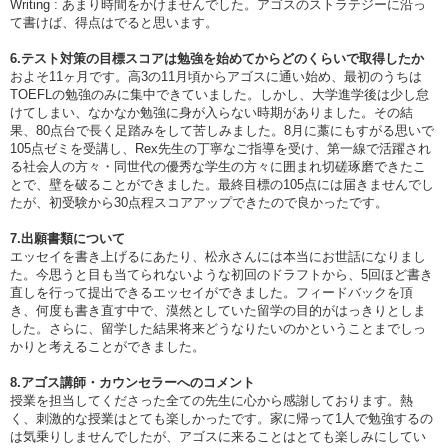
Writing : あまり時間をかけませんでした。アゴスのストラテジーに沿っ
て書けば、得点はでると思います。
6.テスト対策の目標スコアは勉強を始めてからどのくらいで取得したか
およそ11ヶ月です。高3の11月頃からアゴスに通い始め、最初のうちは
TOEFLの勉強のみに集中できていました。しかし、大学進学後は少し怠
けてしまい、なかなか勉強に身が入らない時期がありました。その結
果、80点台で長く足踏みをして苦しみました。8月に藁にもすがる思いで
105点ゼミを受講し、Rex先生の丁寧なご指導を受け、第一線で活躍され
る社会人の方々・同世代の優秀な学生の方々に囲まれ切磋琢磨できたこ
とで、壁を破ることができました。最終目標の105点には届きませんでし
たが、初受験から30点程スコアアップできたので良かったです。
7.出願書類について
エッセイを書き上げるにあたり、松永さんには本当にお世話になりまし
た。今思うと目も当てられないような初回のドラフトから、5回ほど書き
直しを行って提出できるエッセイができました。フィードバックを頂
き、何度も書き直す中で、漠然としていた留学の目的がはっきりとしま
した。さらに、留学した結果将来どうなりたいのかということまでしっ
かりと考えることができました。
8.アゴス講師・カウンセラーへのコメント
授業を担当してくださった全ての先生に心から感謝しております。熱
く、刺激的な授業はとても楽しかったです。家に帰って1人で勉強するの
は気乗りしませんでしたが、アゴスに来ることはとても楽しみにしてい