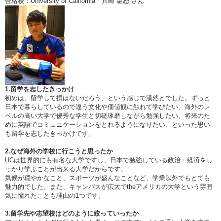
合格校：University of California 川崎 温恕 さん
1.留学を志したきっかけ
初めは、留学して損はないだろう、という感じで漠然とでした。ずっと
日本で暮らしているので違う文化や価値観に触れて学びたい、海外のレ
ベルの高い大学で優秀な学生と切磋琢磨しながら勉強したい、将来のた
めに英語でコミュニケーションをとれるようになりたい、といった思い
も留学を志したきっかけです。
2.なぜ海外の学校に行こうと思ったか
UCは世界的にも有名な大学ですし、日本で勉強している政治・経済をし
っかり学ぶことが出来る大学だからです。
気候が穏やかなこと、スポーツが盛んなことなど、学業以外でもとても
魅力的でした。また、キャンパスが広大でtheアメリカの大学という雰囲
気に憧れたことも理由の1つです。
3.留学先や志望校はどのように絞っていったか