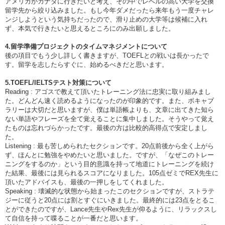
アメリカかカナダに行きたいと考え、その中でレベルの高い大学を交換
留学先から絞り込みました。もし今年ダメだったら来年もう一度チャレ
ンジしようという気持ちだったので、滑り止めの大学等は候補に入れ
ず、本気で行きたいと思えるところにのみ出願しました。
4.留学準備プロジェクトのタイムマネジメントについて
後の項目でもう少し詳しく書きますが、TOEFLとの戦いは長かったで
す。留学を志したらすぐに、始めるべきだと思います。
5.TOEFL/IELTSテスト対策について
Reading : アゴスで教えて頂いたトレーニング法に忠実に取り組みまし
た。どんどん速く読めるようになったのが印象的です。また、ボキャブ
ラリーは大切だと思いますが、僕は単語帳よりも、文章に出てきた知ら
ない単語やフレーズを全て覚えることに集中しました。そうやって覚え
たものは忘れづらかったです。最後の方は比較的高得点で安定しまし
た。
Listening : 最も苦しめられたセクションです。20点前後から全く上がら
ず、ほんとに勉強をやめたいと思いました。ですが、「なぜこのトレー
ニングをするのか」という目的意識を持って地道にトレーニングを続け
た結果、最後には見られるスコアになりました。105点ゼミでREX先生に
頂いたアドバイスも、最後の一押しをしてくれました。
Speaking : 壊滅的な状態から始まったこのセクションですが、ストラテ
ジーに従うと20点には割とすぐにいきました。最終的には23点をとるこ
とができたのですが、Lance先生やRex先生が仰るように、リラックスし
て自信を持って喋ることが一番だと思います。