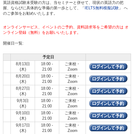
英語資格試験未受験の方は、当セミナーと併せて、現状の英語力の把
握、ならびに具体的な準備の第一歩として、「
IELTS無料模擬試験
」 へ
のご参加をお勧めいたします。
オンラインサービス、イベントのご予約、資料請求等をご希望の方は オ
ンライン登録（無料）をお願いいたします。
開催日一覧:
予定日
8月13日
18:00 -
ご来校・
(木)
21:00
Zoom
8月20日
18:00 -
ご来校・
(木)
21:00
Zoom
8月27日
18:00 -
ご来校・
(木)
21:00
Zoom
9月3日
18:00 -
ご来校・
(木)
21:00
Zoom
9月10日
18:00 -
ご来校・
(木)
21:00
Zoom
9月17日
18:00 -
ご来校・
(木)
21:00
Zoom