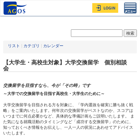
Toggl
navig
リスト
|
カテゴリ
|
カレンダー
【大学生・高校生対象】大学交換留学 個別相談
会
交換留学を目指すなら、今が「その時」です
～大学での交換留学を目指す高校生・大学生のために～
大学交換留学を目指される方を対象に、「学内選抜を確実に勝ち抜く戦
略」をご案内いたします。何年次の交換留学がベストなのか、スコアは
いつまでに何点必要かなど、具体的な準備計画もご説明いたします。 ま
た気になる就職活動のタイミングなど「成功する交換留学」のために、
知っておくべき情報をお伝えし、一人一人の状況にあわせてアドバイス
いたします。