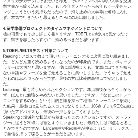
アメリカかカナダに行きたいと考え、その中でレベルの高い大学を交換
留学先から絞り込みました。もし今年ダメだったら来年もう一度チャレ
ンジしようという気持ちだったので、滑り止めの大学等は候補に入れ
ず、本気で行きたいと思えるところにのみ出願しました。
4.留学準備プロジェクトのタイムマネジメントについて
後の項目でもう少し詳しく書きますが、TOEFLとの戦いは長かったで
す。留学を志したらすぐに、始めるべきだと思います。
5.TOEFL/IELTSテスト対策について
Reading : アゴスで教えて頂いたトレーニング法に忠実に取り組みまし
た。どんどん速く読めるようになったのが印象的です。また、ボキャブ
ラリーは大切だと思いますが、僕は単語帳よりも、文章に出てきた知ら
ない単語やフレーズを全て覚えることに集中しました。そうやって覚え
たものは忘れづらかったです。最後の方は比較的高得点で安定しまし
た。
Listening : 最も苦しめられたセクションです。20点前後から全く上がら
ず、ほんとに勉強をやめたいと思いました。ですが、「なぜこのトレー
ニングをするのか」という目的意識を持って地道にトレーニングを続け
た結果、最後には見られるスコアになりました。105点ゼミでREX先生に
頂いたアドバイスも、最後の一押しをしてくれました。
Speaking : 壊滅的な状態から始まったこのセクションですが、ストラテ
ジーに従うと20点には割とすぐにいきました。最終的には23点をとるこ
とができたのですが、Lance先生やRex先生が仰るように、リラックスし
て自信を持って喋ることが一番だと思います。