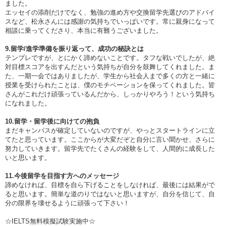
ました。
エッセイの添削だけでなく、勉強の進め方や交換留学先選びのアドバイ
スなど、松永さんには感謝の気持ちでいっぱいです。常に親身になって
相談に乗ってくださり、本当に有難うございました。
9.留学/進学準備を振り返って、成功の秘訣とは
テンプレですが、とにかく諦めないことです。タフな戦いでしたが、絶
対目標スコアを出すんだという気持ちが自分を鼓舞してくれました。ま
た、一期一会ではありましたが、学生から社会人まで多くの方と一緒に
授業を受けられたことは、僕のモチベーションを保ってくれました。皆
さんがこれだけ頑張っているんだから、しっかりやろう！という気持ち
になれました。
10.留学・留学後に向けての抱負
まだキャンパスが確定していないのですが、やっとスタートラインに立
てたと思っています。ここからが大変だぞと自分に言い聞かせ、さらに
努力していきます。留学先でたくさんの経験をして、人間的に成長した
いと思います。
11.今後留学を目指す方へのメッセージ
諦めなければ、目標を自ら下げることをしなければ、最後には結果がで
ると思います。簡単な道のりではないと思いますが、自分を信じて、自
分の限界を壊せるように頑張って下さい！
☆IELTS無料模擬試験実施中☆