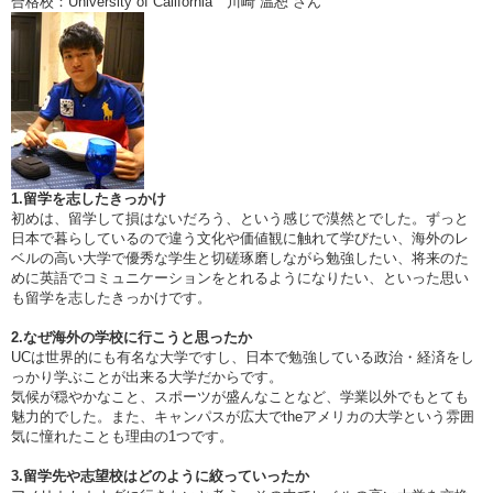
合格校：University of California 川崎 温恕 さん
1.留学を志したきっかけ
初めは、留学して損はないだろう、という感じで漠然とでした。ずっと
日本で暮らしているので違う文化や価値観に触れて学びたい、海外のレ
ベルの高い大学で優秀な学生と切磋琢磨しながら勉強したい、将来のた
めに英語でコミュニケーションをとれるようになりたい、といった思い
も留学を志したきっかけです。
2.なぜ海外の学校に行こうと思ったか
UCは世界的にも有名な大学ですし、日本で勉強している政治・経済をし
っかり学ぶことが出来る大学だからです。
気候が穏やかなこと、スポーツが盛んなことなど、学業以外でもとても
魅力的でした。また、キャンパスが広大でtheアメリカの大学という雰囲
気に憧れたことも理由の1つです。
3.留学先や志望校はどのように絞っていったか