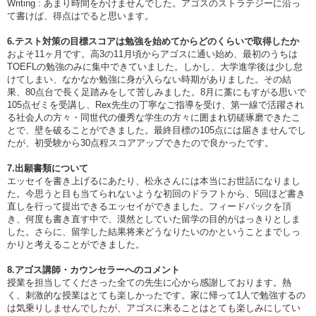
Writing : あまり時間をかけませんでした。アゴスのストラテジーに沿っ
て書けば、得点はでると思います。
6.テスト対策の目標スコアは勉強を始めてからどのくらいで取得したか
およそ11ヶ月です。高3の11月頃からアゴスに通い始め、最初のうちは
TOEFLの勉強のみに集中できていました。しかし、大学進学後は少し怠
けてしまい、なかなか勉強に身が入らない時期がありました。その結
果、80点台で長く足踏みをして苦しみました。8月に藁にもすがる思いで
105点ゼミを受講し、Rex先生の丁寧なご指導を受け、第一線で活躍され
る社会人の方々・同世代の優秀な学生の方々に囲まれ切磋琢磨できたこ
とで、壁を破ることができました。最終目標の105点には届きませんでし
たが、初受験から30点程スコアアップできたので良かったです。
7.出願書類について
エッセイを書き上げるにあたり、松永さんには本当にお世話になりまし
た。今思うと目も当てられないような初回のドラフトから、5回ほど書き
直しを行って提出できるエッセイができました。フィードバックを頂
き、何度も書き直す中で、漠然としていた留学の目的がはっきりとしま
した。さらに、留学した結果将来どうなりたいのかということまでしっ
かりと考えることができました。
8.アゴス講師・カウンセラーへのコメント
授業を担当してくださった全ての先生に心から感謝しております。熱
く、刺激的な授業はとても楽しかったです。家に帰って1人で勉強するの
は気乗りしませんでしたが、アゴスに来ることはとても楽しみにしてい