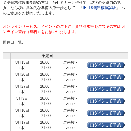
英語資格試験未受験の方は、当セミナーと併せて、現状の英語力の把
握、ならびに具体的な準備の第一歩として、「
IELTS無料模擬試験
」 へ
のご参加をお勧めいたします。
オンラインサービス、イベントのご予約、資料請求等をご希望の方は オ
ンライン登録（無料）をお願いいたします。
開催日一覧:
予定日
8月13日
18:00 -
ご来校・
(木)
21:00
Zoom
8月20日
18:00 -
ご来校・
(木)
21:00
Zoom
8月27日
18:00 -
ご来校・
(木)
21:00
Zoom
9月3日
18:00 -
ご来校・
(木)
21:00
Zoom
9月10日
18:00 -
ご来校・
(木)
21:00
Zoom
9月17日
18:00 -
ご来校・
(木)
21:00
Zoom