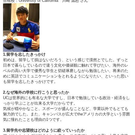
合格校：University of California 川崎 温恕 さん
1.留学を志したきっかけ
初めは、留学して損はないだろう、という感じで漠然とでした。ずっと
日本で暮らしているので違う文化や価値観に触れて学びたい、海外のレ
ベルの高い大学で優秀な学生と切磋琢磨しながら勉強したい、将来のた
めに英語でコミュニケーションをとれるようになりたい、といった思い
も留学を志したきっかけです。
2.なぜ海外の学校に行こうと思ったか
UCは世界的にも有名な大学ですし、日本で勉強している政治・経済をし
っかり学ぶことが出来る大学だからです。
気候が穏やかなこと、スポーツが盛んなことなど、学業以外でもとても
魅力的でした。また、キャンパスが広大でtheアメリカの大学という雰囲
気に憧れたことも理由の1つです。
3.留学先や志望校はどのように絞っていったか