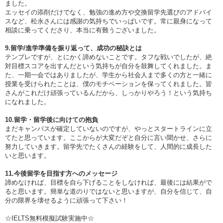
ました。
エッセイの添削だけでなく、勉強の進め方や交換留学先選びのアドバイ
スなど、松永さんには感謝の気持ちでいっぱいです。常に親身になって
相談に乗ってくださり、本当に有難うございました。
9.留学/進学準備を振り返って、成功の秘訣とは
テンプレですが、とにかく諦めないことです。タフな戦いでしたが、絶
対目標スコアを出すんだという気持ちが自分を鼓舞してくれました。ま
た、一期一会ではありましたが、学生から社会人まで多くの方と一緒に
授業を受けられたことは、僕のモチベーションを保ってくれました。皆
さんがこれだけ頑張っているんだから、しっかりやろう！という気持ち
になれました。
10.留学・留学後に向けての抱負
まだキャンパスが確定していないのですが、やっとスタートラインに立
てたと思っています。ここからが大変だぞと自分に言い聞かせ、さらに
努力していきます。留学先でたくさんの経験をして、人間的に成長した
いと思います。
11.今後留学を目指す方へのメッセージ
諦めなければ、目標を自ら下げることをしなければ、最後には結果がで
ると思います。簡単な道のりではないと思いますが、自分を信じて、自
分の限界を壊せるように頑張って下さい！
☆IELTS無料模擬試験実施中☆