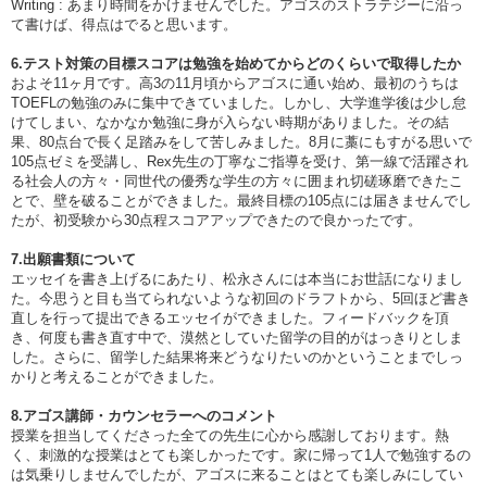
Writing : あまり時間をかけませんでした。アゴスのストラテジーに沿っ
て書けば、得点はでると思います。
6.テスト対策の目標スコアは勉強を始めてからどのくらいで取得したか
およそ11ヶ月です。高3の11月頃からアゴスに通い始め、最初のうちは
TOEFLの勉強のみに集中できていました。しかし、大学進学後は少し怠
けてしまい、なかなか勉強に身が入らない時期がありました。その結
果、80点台で長く足踏みをして苦しみました。8月に藁にもすがる思いで
105点ゼミを受講し、Rex先生の丁寧なご指導を受け、第一線で活躍され
る社会人の方々・同世代の優秀な学生の方々に囲まれ切磋琢磨できたこ
とで、壁を破ることができました。最終目標の105点には届きませんでし
たが、初受験から30点程スコアアップできたので良かったです。
7.出願書類について
エッセイを書き上げるにあたり、松永さんには本当にお世話になりまし
た。今思うと目も当てられないような初回のドラフトから、5回ほど書き
直しを行って提出できるエッセイができました。フィードバックを頂
き、何度も書き直す中で、漠然としていた留学の目的がはっきりとしま
した。さらに、留学した結果将来どうなりたいのかということまでしっ
かりと考えることができました。
8.アゴス講師・カウンセラーへのコメント
授業を担当してくださった全ての先生に心から感謝しております。熱
く、刺激的な授業はとても楽しかったです。家に帰って1人で勉強するの
は気乗りしませんでしたが、アゴスに来ることはとても楽しみにしてい