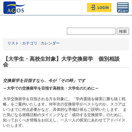
Toggl
navig
リスト
|
カテゴリ
|
カレンダー
【大学生・高校生対象】大学交換留学 個別相談
会
交換留学を目指すなら、今が「その時」です
～大学での交換留学を目指す高校生・大学生のために～
大学交換留学を目指される方を対象に、「学内選抜を確実に勝ち抜く戦
略」をご案内いたします。何年次の交換留学がベストなのか、スコアは
いつまでに何点必要かなど、具体的な準備計画もご説明いたします。 ま
た気になる就職活動のタイミングなど「成功する交換留学」のために、
知っておくべき情報をお伝えし、一人一人の状況にあわせてアドバイス
いたします。