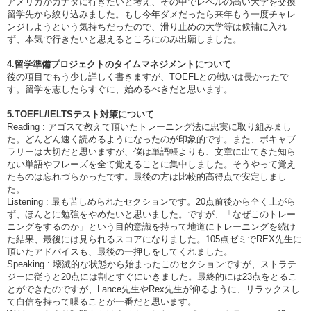
アメリカかカナダに行きたいと考え、その中でレベルの高い大学を交換
留学先から絞り込みました。もし今年ダメだったら来年もう一度チャレ
ンジしようという気持ちだったので、滑り止めの大学等は候補に入れ
ず、本気で行きたいと思えるところにのみ出願しました。
4.留学準備プロジェクトのタイムマネジメントについて
後の項目でもう少し詳しく書きますが、TOEFLとの戦いは長かったで
す。留学を志したらすぐに、始めるべきだと思います。
5.TOEFL/IELTSテスト対策について
Reading : アゴスで教えて頂いたトレーニング法に忠実に取り組みまし
た。どんどん速く読めるようになったのが印象的です。また、ボキャブ
ラリーは大切だと思いますが、僕は単語帳よりも、文章に出てきた知ら
ない単語やフレーズを全て覚えることに集中しました。そうやって覚え
たものは忘れづらかったです。最後の方は比較的高得点で安定しまし
た。
Listening : 最も苦しめられたセクションです。20点前後から全く上がら
ず、ほんとに勉強をやめたいと思いました。ですが、「なぜこのトレー
ニングをするのか」という目的意識を持って地道にトレーニングを続け
た結果、最後には見られるスコアになりました。105点ゼミでREX先生に
頂いたアドバイスも、最後の一押しをしてくれました。
Speaking : 壊滅的な状態から始まったこのセクションですが、ストラテ
ジーに従うと20点には割とすぐにいきました。最終的には23点をとるこ
とができたのですが、Lance先生やRex先生が仰るように、リラックスし
て自信を持って喋ることが一番だと思います。