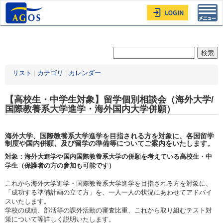
Toggl
navig
リスト
|
カテゴリ
|
カレンダー
【高校生・中学生対象】留学個別相談会（海外大学/
国際教養系大学進学・海外国内大学併願）
海外大学、国際教養系大学進学を目指される方を対象に、各国留学
制度や国内併願、及び留学の準備等についてご案内をいたします。
対象：海外大進学や国内国際教養系大学の併願を考えている高校生・中
学生（保護者の方の参加も可能です）
これから海外大学進学・国際教養系大学進学を目指される方を対象に、
「成功する準備計画の立て方」を、一人一人の状況にあわせてアドバイ
スいたします。
学校の成績、部活等の課外活動の審査比重、これから取り組むテスト対
策について等詳しく説明いたします。