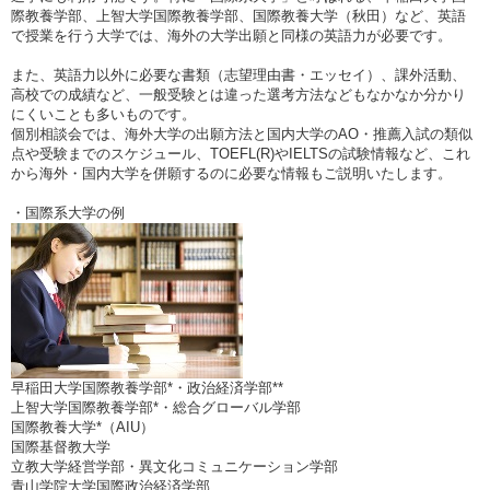
際教養学部、上智大学国際教養学部、国際教養大学（秋田）など、英語
で授業を行う大学では、海外の大学出願と同様の英語力が必要です。
また、英語力以外に必要な書類（志望理由書・エッセイ）、課外活動、
高校での成績など、一般受験とは違った選考方法などもなかなか分かり
にくいことも多いものです。
個別相談会では、海外大学の出願方法と国内大学のAO・推薦入試の類似
点や受験までのスケジュール、TOEFL(R)やIELTSの試験情報など、これ
から海外・国内大学を併願するのに必要な情報もご説明いたします。
・国際系大学の例
早稲田大学国際教養学部*・政治経済学部**
上智大学国際教養学部*・総合グローバル学部
国際教養大学*（AIU）
国際基督教大学
立教大学経営学部・異文化コミュニケーション学部
青山学院大学国際政治経済学部