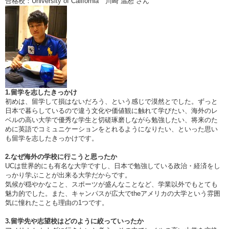
合格校：University of California 川崎 温恕 さん
1.留学を志したきっかけ
初めは、留学して損はないだろう、という感じで漠然とでした。ずっと
日本で暮らしているので違う文化や価値観に触れて学びたい、海外のレ
ベルの高い大学で優秀な学生と切磋琢磨しながら勉強したい、将来のた
めに英語でコミュニケーションをとれるようになりたい、といった思い
も留学を志したきっかけです。
2.なぜ海外の学校に行こうと思ったか
UCは世界的にも有名な大学ですし、日本で勉強している政治・経済をし
っかり学ぶことが出来る大学だからです。
気候が穏やかなこと、スポーツが盛んなことなど、学業以外でもとても
魅力的でした。また、キャンパスが広大でtheアメリカの大学という雰囲
気に憧れたことも理由の1つです。
3.留学先や志望校はどのように絞っていったか