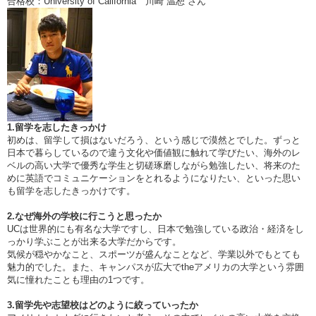
合格校：University of California 川崎 温恕 さん
1.留学を志したきっかけ
初めは、留学して損はないだろう、という感じで漠然とでした。ずっと
日本で暮らしているので違う文化や価値観に触れて学びたい、海外のレ
ベルの高い大学で優秀な学生と切磋琢磨しながら勉強したい、将来のた
めに英語でコミュニケーションをとれるようになりたい、といった思い
も留学を志したきっかけです。
2.なぜ海外の学校に行こうと思ったか
UCは世界的にも有名な大学ですし、日本で勉強している政治・経済をし
っかり学ぶことが出来る大学だからです。
気候が穏やかなこと、スポーツが盛んなことなど、学業以外でもとても
魅力的でした。また、キャンパスが広大でtheアメリカの大学という雰囲
気に憧れたことも理由の1つです。
3.留学先や志望校はどのように絞っていったか