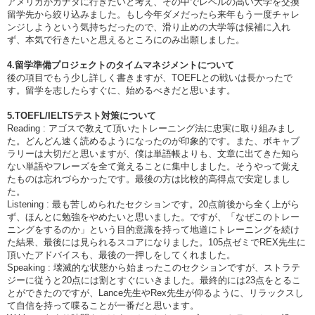
アメリカかカナダに行きたいと考え、その中でレベルの高い大学を交換
留学先から絞り込みました。もし今年ダメだったら来年もう一度チャレ
ンジしようという気持ちだったので、滑り止めの大学等は候補に入れ
ず、本気で行きたいと思えるところにのみ出願しました。
4.留学準備プロジェクトのタイムマネジメントについて
後の項目でもう少し詳しく書きますが、TOEFLとの戦いは長かったで
す。留学を志したらすぐに、始めるべきだと思います。
5.TOEFL/IELTSテスト対策について
Reading : アゴスで教えて頂いたトレーニング法に忠実に取り組みまし
た。どんどん速く読めるようになったのが印象的です。また、ボキャブ
ラリーは大切だと思いますが、僕は単語帳よりも、文章に出てきた知ら
ない単語やフレーズを全て覚えることに集中しました。そうやって覚え
たものは忘れづらかったです。最後の方は比較的高得点で安定しまし
た。
Listening : 最も苦しめられたセクションです。20点前後から全く上がら
ず、ほんとに勉強をやめたいと思いました。ですが、「なぜこのトレー
ニングをするのか」という目的意識を持って地道にトレーニングを続け
た結果、最後には見られるスコアになりました。105点ゼミでREX先生に
頂いたアドバイスも、最後の一押しをしてくれました。
Speaking : 壊滅的な状態から始まったこのセクションですが、ストラテ
ジーに従うと20点には割とすぐにいきました。最終的には23点をとるこ
とができたのですが、Lance先生やRex先生が仰るように、リラックスし
て自信を持って喋ることが一番だと思います。