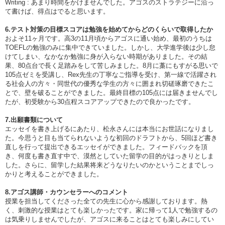
Writing : あまり時間をかけませんでした。アゴスのストラテジーに沿っ
て書けば、得点はでると思います。
6.テスト対策の目標スコアは勉強を始めてからどのくらいで取得したか
およそ11ヶ月です。高3の11月頃からアゴスに通い始め、最初のうちは
TOEFLの勉強のみに集中できていました。しかし、大学進学後は少し怠
けてしまい、なかなか勉強に身が入らない時期がありました。その結
果、80点台で長く足踏みをして苦しみました。8月に藁にもすがる思いで
105点ゼミを受講し、Rex先生の丁寧なご指導を受け、第一線で活躍され
る社会人の方々・同世代の優秀な学生の方々に囲まれ切磋琢磨できたこ
とで、壁を破ることができました。最終目標の105点には届きませんでし
たが、初受験から30点程スコアアップできたので良かったです。
7.出願書類について
エッセイを書き上げるにあたり、松永さんには本当にお世話になりまし
た。今思うと目も当てられないような初回のドラフトから、5回ほど書き
直しを行って提出できるエッセイができました。フィードバックを頂
き、何度も書き直す中で、漠然としていた留学の目的がはっきりとしま
した。さらに、留学した結果将来どうなりたいのかということまでしっ
かりと考えることができました。
8.アゴス講師・カウンセラーへのコメント
授業を担当してくださった全ての先生に心から感謝しております。熱
く、刺激的な授業はとても楽しかったです。家に帰って1人で勉強するの
は気乗りしませんでしたが、アゴスに来ることはとても楽しみにしてい