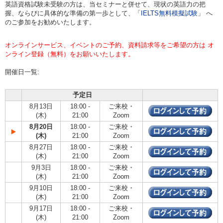
英語資格試験未受験の方は、当セミナーと併せて、現状の英語力の把
握、ならびに具体的な準備の第一歩として、「
IELTS無料模擬試験
」 へ
のご参加をお勧めいたします。
オンラインサービス、イベントのご予約、資料請求等をご希望の方は オ
ンライン登録（無料）をお願いいたします。
開催日一覧:
予定日
8月13日
18:00 -
ご来校・
(木)
21:00
Zoom
8月20日
18:00 -
ご来校・
(木)
21:00
Zoom
8月27日
18:00 -
ご来校・
(木)
21:00
Zoom
9月3日
18:00 -
ご来校・
(木)
21:00
Zoom
9月10日
18:00 -
ご来校・
(木)
21:00
Zoom
9月17日
18:00 -
ご来校・
(木)
21:00
Zoom