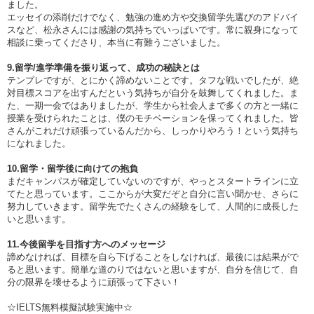
ました。
エッセイの添削だけでなく、勉強の進め方や交換留学先選びのアドバイ
スなど、松永さんには感謝の気持ちでいっぱいです。常に親身になって
相談に乗ってくださり、本当に有難うございました。
9.留学/進学準備を振り返って、成功の秘訣とは
テンプレですが、とにかく諦めないことです。タフな戦いでしたが、絶
対目標スコアを出すんだという気持ちが自分を鼓舞してくれました。ま
た、一期一会ではありましたが、学生から社会人まで多くの方と一緒に
授業を受けられたことは、僕のモチベーションを保ってくれました。皆
さんがこれだけ頑張っているんだから、しっかりやろう！という気持ち
になれました。
10.留学・留学後に向けての抱負
まだキャンパスが確定していないのですが、やっとスタートラインに立
てたと思っています。ここからが大変だぞと自分に言い聞かせ、さらに
努力していきます。留学先でたくさんの経験をして、人間的に成長した
いと思います。
11.今後留学を目指す方へのメッセージ
諦めなければ、目標を自ら下げることをしなければ、最後には結果がで
ると思います。簡単な道のりではないと思いますが、自分を信じて、自
分の限界を壊せるように頑張って下さい！
☆IELTS無料模擬試験実施中☆