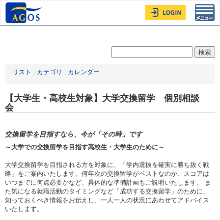
Toggl
navig
リスト
|
カテゴリ
|
カレンダー
【大学生・高校生対象】大学交換留学 個別相談
会
交換留学を目指すなら、今が「その時」です
～大学での交換留学を目指す高校生・大学生のために～
大学交換留学を目指される方を対象に、「学内選抜を確実に勝ち抜く戦
略」をご案内いたします。何年次の交換留学がベストなのか、スコアは
いつまでに何点必要かなど、具体的な準備計画もご説明いたします。 ま
た気になる就職活動のタイミングなど「成功する交換留学」のために、
知っておくべき情報をお伝えし、一人一人の状況にあわせてアドバイス
いたします。