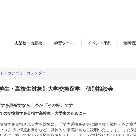
志望校・出願校
学習ツール
イベント予約
無料個
ト
|
カテゴリ
|
カレンダー
学生・高校生対象】大学交換留学 個別相談会
留学を目指すなら、今が「その時」です
での交換留学を目指す高校生・大学生のために～
換留学を目指される方を対象に、「学内選抜を確実に勝ち抜く戦略」をご案
いつまでに何点必要かなど、具体的な準備計画もご説明いたします。 また気
ために、知っておくべき情報をお伝えし、一人一人の状況にあわせてアドバ