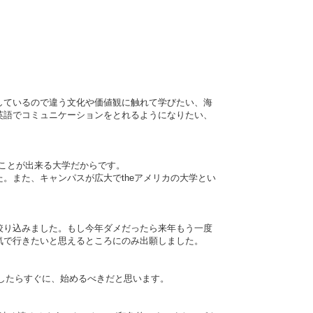
しているので違う文化や価値観に触れて学びたい、海
英語でコミュニケーションをとれるようになりたい、
ことが出来る大学だからです。
。また、キャンパスが広大でtheアメリカの大学とい
絞り込みました。もし今年ダメだったら来年もう一度
気で行きたいと思えるところにのみ出願しました。
志したらすぐに、始めるべきだと思います。