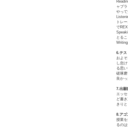
Rea
ャブラ
やって
Lis
トレー
でRE
Spe
とるこ
Wri
6.テ
およそ
し怠け
る思い
磋琢磨
良かっ
7.出
エッセ
ど書き
きりと
8.ア
授業を
るのは