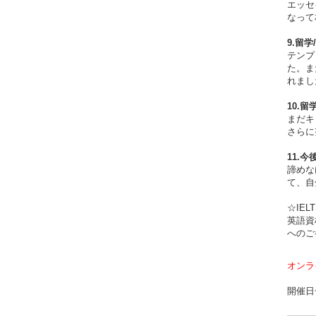
エッセ
なって
9.留
テンプ
た。ま
れまし
10.
まだキ
さらに
11.
諦めな
て、自
☆IE
英語資
へのご
オンラ
開催日