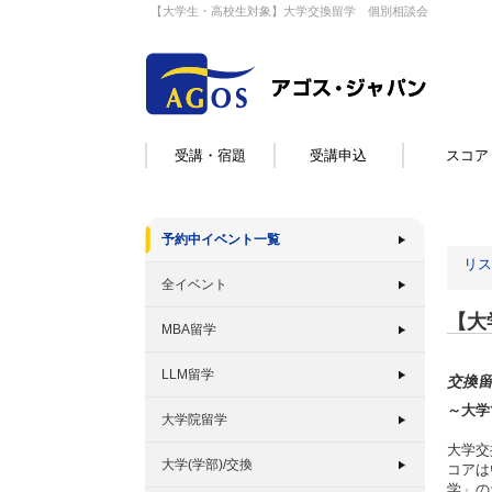
【大学生・高校生対象】大学交換留学 個別相談会
受講・宿題
受講申込
スコア
予約中イベント一覧
リス
全イベント
【大
MBA留学
LLM留学
交換
～大学
大学院留学
大学交
大学(学部)/交換
コアは
学」の