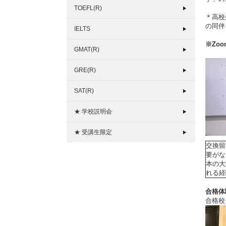
TOEFL(R)
＊高校
の同伴
IELTS
※
Zo
GMAT(R)
GRE(R)
SAT(R)
★ 学校説明会
★ 受講生限定
交換留
要がな
本の大
れる経
合格体
合格校：U