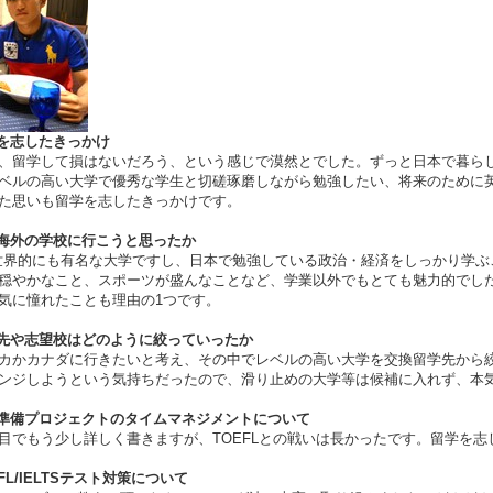
学を志したきっかけ
、留学して損はないだろう、という感じで漠然とでした。ずっと日本で暮ら
ベルの高い大学で優秀な学生と切磋琢磨しながら勉強したい、将来のために
た思いも留学を志したきっかけです。
ぜ海外の学校に行こうと思ったか
世界的にも有名な大学ですし、日本で勉強している政治・経済をしっかり学ぶ
穏やかなこと、スポーツが盛んなことなど、学業以外でもとても魅力的でした
気に憧れたことも理由の1つです。
学先や志望校はどのように絞っていったか
カかカナダに行きたいと考え、その中でレベルの高い大学を交換留学先から
ンジしようという気持ちだったので、滑り止めの大学等は候補に入れず、本
学準備プロジェクトのタイムマネジメントについて
目でもう少し詳しく書きますが、TOEFLとの戦いは長かったです。留学を
EFL/IELTSテスト対策について