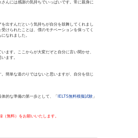
永さんには感謝の気持ちでいっぱいです。常に親身に
アを出すんだという気持ちが自分を鼓舞してくれまし
を受けられたことは、僕のモチベーションを保ってく
ちになれました。
ています。ここからが大変だぞと自分に言い聞かせ、
思います。
す。簡単な道のりではないと思いますが、自分を信じ
具体的な準備の第一歩として、「
IELTS無料模擬試験
」
録（無料）をお願いいたします。