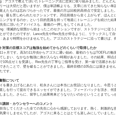
ding : アゴスで教えて頂いたトレーニング法に忠実に取り組みました。ど
リーは大切だと思いますが、僕は単語帳よりも、文章に出てきた知らない単
覚えたものは忘れづらかったです。最後の方は比較的高得点で安定しました
tening : 最も苦しめられたセクションです。20点前後から全く上がらず、
ニングをするのか」という目的意識を持って地道にトレーニングを続けた結果
X先生に頂いたアドバイスも、最後の一押しをしてくれました。
aking : 壊滅的な状態から始まったこのセクションですが、ストラテジーに従
とができたのですが、Lance先生やRex先生が仰るように、リラックスし
ting : あまり時間をかけませんでした。アゴスのストラテジーに沿って書けば
スト対策の目標スコアは勉強を始めてからどのくらいで取得したか
11ヶ月です。高3の11月頃からアゴスに通い始め、最初のうちはTOEFLの
てしまい、なかなか勉強に身が入らない時期がありました。その結果、80点
で105点ゼミを受講し、Rex先生の丁寧なご指導を受け、第一線で活躍され
できたことで、壁を破ることができました。最終目標の105点には届きません
たです。
願書類について
イを書き上げるにあたり、松永さんには本当にお世話になりました。今思う
直しを行って提出できるエッセイができました。フィードバックを頂き、何
しました。さらに、留学した結果将来どうなりたいのかということまでしっ
ゴス講師・カウンセラーへのコメント
担当してくださった全ての先生に心から感謝しております。熱く、刺激的な
気乗りしませんでしたが、アゴスに来ることはとても楽しみにしていました