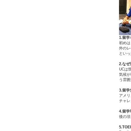
1.留
初めは
外のレ
といっ
2.な
UCは
気候が
う雰囲
3.留
アメリ
チャレ
4.留
後の項
5.TO