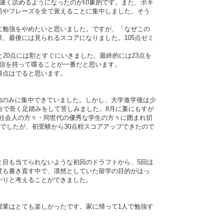
んどん速く読めるようになったのが印象的です。また、ボキ
語やフレーズを全て覚えることに集中しました。そう
。
ほんとに勉強をやめたいと思いました。ですが、「なぜこの
、最後には見られるスコアになりました。105点ゼミ
うと20点には割とすぐにいきました。最終的には23点を
て自信を持って喋ることが一番だと思います。
、得点はでると思います。
勉強のみに集中できていました。しかし、大学進学後は少
台で長く足踏みをして苦しみました。8月に藁にもすが
る社会人の方々・同世代の優秀な学生の方々に囲まれ切
でしたが、初受験から30点程スコアアップできたので
と目も当てられないような初回のドラフトから、5回ほ
度も書き直す中で、漠然としていた留学の目的がはっ
かりと考えることができました。
授業はとても楽しかったです。家に帰って1人で勉強す
。