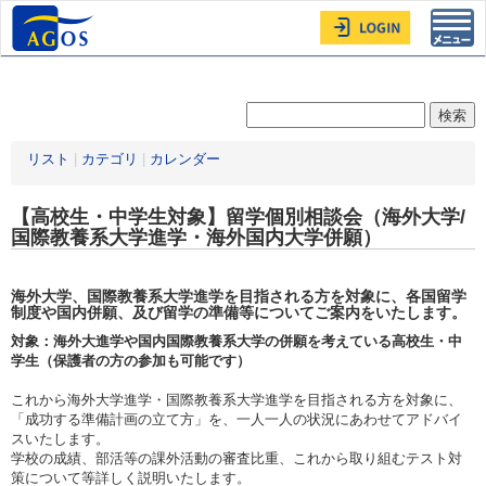
Toggl
navig
リスト
|
カテゴリ
|
カレンダー
【高校生・中学生対象】留学個別相談会（海外大学/
国際教養系大学進学・海外国内大学併願）
海外大学、国際教養系大学進学を目指される方を対象に、各国留学
制度や国内併願、及び留学の準備等についてご案内をいたします。
対象：海外大進学や国内国際教養系大学の併願を考えている高校生・中
学生（保護者の方の参加も可能です）
これから海外大学進学・国際教養系大学進学を目指される方を対象に、
「成功する準備計画の立て方」を、一人一人の状況にあわせてアドバイ
スいたします。
学校の成績、部活等の課外活動の審査比重、これから取り組むテスト対
策について等詳しく説明いたします。