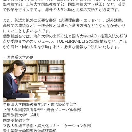
際教養学部、上智大学国際教養学部、国際教養大学（秋田）など、英語
で授業を行う大学では、海外の大学出願と同様の英語力が必要です。
また、英語力以外に必要な書類（志望理由書・エッセイ）、課外活動、
高校での成績など、一般受験とは違った選考方法などもなかなか分かり
にくいことも多いものです。
個別相談会では、海外大学の出願方法と国内大学のAO・推薦入試の類似
点や受験までのスケジュール、TOEFL(R)やIELTSの試験情報など、これ
から海外・国内大学を併願するのに必要な情報もご説明いたします。
・国際系大学の例
早稲田大学国際教養学部*・政治経済学部**
上智大学国際教養学部*・総合グローバル学部
国際教養大学*（AIU）
国際基督教大学
立教大学経営学部・異文化コミュニケーション学部
青山学院大学国際政治経済学部