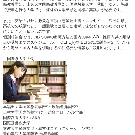
際教養学部、上智大学国際教養学部、国際教養大学（秋田）など、英語
で授業を行う大学では、海外の大学出願と同様の英語力が必要です。
また、英語力以外に必要な書類（志望理由書・エッセイ）、課外活動、
高校での成績など、一般受験とは違った選考方法などもなかなか分かり
にくいことも多いものです。
個別相談会では、海外大学の出願方法と国内大学のAO・推薦入試の類似
点や受験までのスケジュール、TOEFL(R)やIELTSの試験情報など、これ
から海外・国内大学を併願するのに必要な情報もご説明いたします。
・国際系大学の例
早稲田大学国際教養学部*・政治経済学部**
上智大学国際教養学部*・総合グローバル学部
国際教養大学*（AIU）
国際基督教大学
立教大学経営学部・異文化コミュニケーション学部
青山学院大学国際政治経済学部