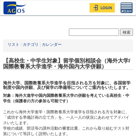
Toggl
navig
リスト
|
カテゴリ
|
カレンダー
【高校生・中学生対象】留学個別相談会（海外大学/
国際教養系大学進学・海外国内大学併願）
海外大学、国際教養系大学進学を目指される方を対象に、各国留学
制度や国内併願、及び留学の準備等についてご案内をいたします。
対象：海外大進学や国内国際教養系大学の併願を考えている高校生・中
学生（保護者の方の参加も可能です）
これから海外大学進学・国際教養系大学進学を目指される方を対象に、
「成功する準備計画の立て方」を、一人一人の状況にあわせてアドバイ
スいたします。
学校の成績、部活等の課外活動の審査比重、これから取り組むテスト対
策について等詳しく説明いたします。