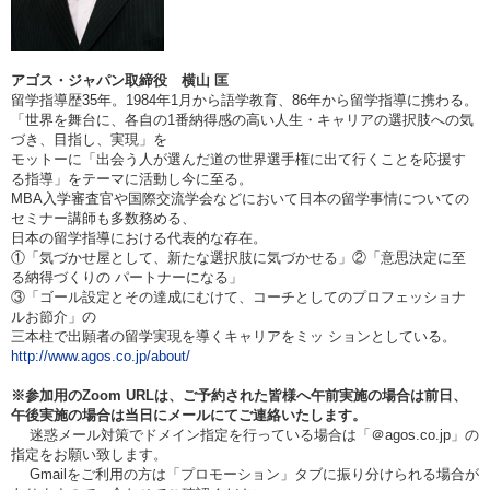
アゴス・ジャパン取締役 横山 匡
留学指導歴35年。
1984
年1月から語学教育、86年から留学指導に携わる。
「世界を舞台に、各自の1番納得感の高い人生・キャリアの選択肢への気
づき、目指し、実現」を
モットーに「出会う人が選んだ道の世界選手権に出て行くことを応援す
る指導」をテーマに活動し今に至る。
MBA
入学審査官や国際交流学会などにおいて日本の留学事情についての
セミナー講師も多数務める、
日本の留学指導における代表的な存在。
①
「気づかせ屋として、新たな選択肢に気づかせる」②「意思決定に至
る納得づくりの パートナーになる」
③「ゴール設定とその達成にむけて、コーチとしてのプロフェッショナ
ルお節介」の
三本柱で出願者の留学実現を導く
キャリアをミッ ションとしている。
http://www.agos.co.jp/about/
※参加用のZoom URLは、ご予約された皆様へ午前実施の場合は
前日、
午後実施の場合は当日
にメールにてご連絡いたします。
迷惑メール対策でドメイン指定を行っている場合は「＠agos.co.jp」の
指定をお願い致します。
Gmailをご利用の方は「プロモーション」タブに振り分けられる場合が