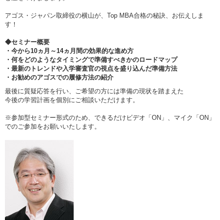
アゴス・ジャパン取締役の横山が、Top MBA合格の秘訣、お伝えしま
す！
◆セミナー概要
・今から10ヵ月～14ヵ月間の効果的な進め方
・何をどのようなタイミングで準備すべきかのロードマップ
・最新のトレンドや入学審査官の視点を盛り込んだ準備方法
・お勧めのアゴスでの履修方法の紹介
最後に質疑応答を行い、ご希望の方には準備の現状を踏まえた
今後の学習計画を個別にご相談いただけます。
※参加型セミナー形式のため、できるだけビデオ「ON」、マイク「ON」
でのご参加をお願いいたします。