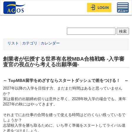
Toggl
navig
リスト
|
カテゴリ
|
カレンダー
創業者が伝授する世界有名校MBA合格戦略 -入学審
査官の視点から考える出願準備-
～ TopMBA留学をめざすならスタートダッシュで差をつける！ ～
2027年以降の入学を目指す方、まだまだ時間はあると思っていません
か？
実は最初の出願締め切りは意外と早く、2028年秋入学の場合でも、来年
2027年の秋にはやってきます。
それまでにお仕事の合間を縫って使える時間はどのくらい残っているで
しょうか？
志望校入学を勝ち取るために、いち早く準備をスタートしてライバル達
と差をつけましょう。