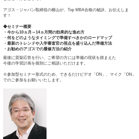
アゴス・ジャパン取締役の横山が、Top MBA合格の秘訣、お伝えしま
す！
◆セミナー概要
・今から10ヵ月～14ヵ月間の効果的な進め方
・何をどのようなタイミングで準備すべきかのロードマップ
・最新のトレンドや入学審査官の視点を盛り込んだ準備方法
・お勧めのアゴスでの履修方法の紹介
最後に質疑応答を行い、ご希望の方には準備の現状を踏まえた
今後の学習計画を個別にご相談いただけます。
※参加型セミナー形式のため、できるだけビデオ「ON」、マイク「ON」
でのご参加をお願いいたします。