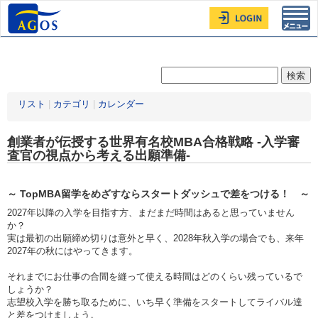
Toggl
navig
リスト
|
カテゴリ
|
カレンダー
創業者が伝授する世界有名校MBA合格戦略 -入学審
査官の視点から考える出願準備-
～ TopMBA留学をめざすならスタートダッシュで差をつける！ ～
2027年以降の入学を目指す方、まだまだ時間はあると思っていません
か？
実は最初の出願締め切りは意外と早く、2028年秋入学の場合でも、来年
2027年の秋にはやってきます。
それまでにお仕事の合間を縫って使える時間はどのくらい残っているで
しょうか？
志望校入学を勝ち取るために、いち早く準備をスタートしてライバル達
と差をつけましょう。