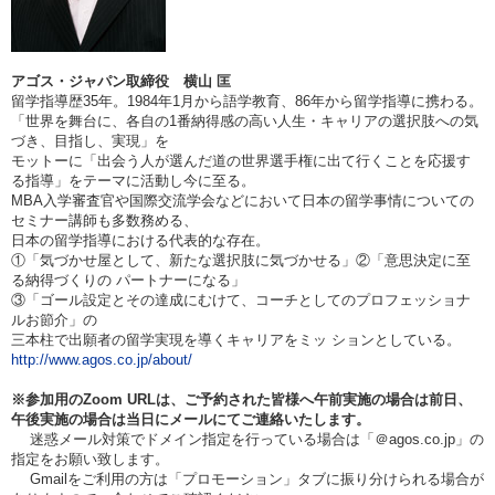
アゴス・ジャパン取締役 横山 匡
留学指導歴35年。
1984
年1月から語学教育、86年から留学指導に携わる。
「世界を舞台に、各自の1番納得感の高い人生・キャリアの選択肢への気
づき、目指し、実現」を
モットーに「出会う人が選んだ道の世界選手権に出て行くことを応援す
る指導」をテーマに活動し今に至る。
MBA
入学審査官や国際交流学会などにおいて日本の留学事情についての
セミナー講師も多数務める、
日本の留学指導における代表的な存在。
①
「気づかせ屋として、新たな選択肢に気づかせる」②「意思決定に至
る納得づくりの パートナーになる」
③「ゴール設定とその達成にむけて、コーチとしてのプロフェッショナ
ルお節介」の
三本柱で出願者の留学実現を導く
キャリアをミッ ションとしている。
http://www.agos.co.jp/about/
※参加用のZoom URLは、ご予約された皆様へ午前実施の場合は
前日、
午後実施の場合は当日
にメールにてご連絡いたします。
迷惑メール対策でドメイン指定を行っている場合は「＠agos.co.jp」の
指定をお願い致します。
Gmailをご利用の方は「プロモーション」タブに振り分けられる場合が