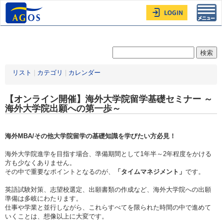
Toggl
navig
リスト
|
カテゴリ
|
カレンダー
【オンライン開催】海外大学院留学基礎セミナー ～
海外大学院出願への第一歩～
海外MBA/その他大学院留学の基礎知識を学びたい方必見！
海外大学院進学を目指す場合、準備期間として1年半～2年程度をかける
方も少なくありません。
その中で重要なポイントとなるのが、
「タイムマネジメント」
です。
英語試験対策、志望校選定、出願書類の作成など、海外大学院への出願
準備は多岐にわたります。
仕事や学業と並行しながら、これらすべてを限られた時間の中で進めて
いくことは、想像以上に大変です。