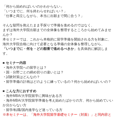
「何から始めればいいのかわからない」
「いつまでに、何を終わらせればいい？」
「仕事と両立しながら、本当に出願まで間に合う？」
そんな疑問を抱えたまま手探りで準備を進めるのではなく、
まずは海外大学院出願までの全体像を整理するところから始めてみませ
んか？
本セミナーでは、これから本格的に留学準備を開始される方を対象に、
海外大学院合格に向けて必要となる準備の全体像を整理しながら、
「いつまでに・何を・どの順番で進めるべきか
」を具体的に解説しま
す。
■ セミナー内容
・
海外大学院への留学とは？
・
国・分野ごとの締め切りの違いとは？
・
試験対策はどんなの？
・
留学準備の計画はどのように練っているの？何から始めればいいの？
■ こんな方におすすめ
・海外MBA/大学院留学に興味がある方
・海外MBA/大学院留学準備を考え始めたばかりの方、何から始めていい
か分からない方
・留学/転職/国内進学など迷っている方
※本セミナーは、「海外大学院留学基礎セミナー（対面）」と同内容と