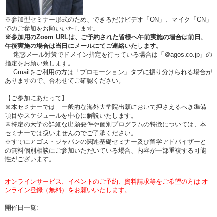
※参加型セミナー形式のため、できるだけビデオ「ON」、マイク「ON」
でのご参加をお願いいたします。
※参加用のZoom URLは、ご予約された皆様へ午前実施の場合は前日、
午後実施の場合は当日にメールにてご連絡いたします。
迷惑メール対策でドメイン指定を行っている場合は「＠agos.co.jp」の
指定をお願い致します。
Gmailをご利用の方は「プロモーション」タブに振り分けられる場合が
ありますので、合わせてご確認ください。
【ご参加にあたって】
※本セミナーでは、一般的な海外大学院出願において押さえるべき準備
項目やスケジュールを中心に解説いたします。
※特定の大学の詳細な出願要件や個別プログラムの特徴については、本
セミナーでは扱いませんのでご了承ください。
※すでにアゴス・ジャパンの関連基礎セミナー及び留学アドバイザーと
の無料個別相談にご参加いただいている場合、内容が一部重複する可能
性がございます。
オンラインサービス、イベントのご予約、資料請求等をご希望の方は オ
ンライン登録（無料）をお願いいたします。
開催日一覧: