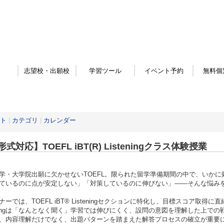
志望校・出願校
学習ツール
イベント予約
無料個
ト
|
カテゴリ
|
カレンダー
式対応】TOEFL iBT(R) Listeningクラス体験授業
学・大学院出願に欠かせないTOEFL。限られた留学準備期間の中で、いか
ているのに点が安定しない」「対策しているのに伸びない」——そんな悩み
ナーでは、TOEFL iBT® Listeningセクションに特化し、目標スコア
teningは「なんとなく聞く」学習では伸びにくく、設問の意図を理解した上
、内容理解だけでなく、出題パターンを踏まえた解答プロセスの確立が重要