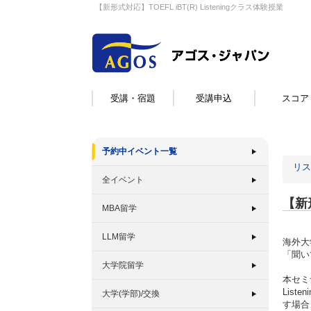
【新形式対応】TOEFL iBT(R) Listeningクラス体験授業
受講・宿題
受講申込
スコア
予約中イベント一覧
リス
全イベント
【新形
MBA留学
LLM留学
海外大
「聞い
大学院留学
本セミ
Lis
大学(学部)/交換
す場合