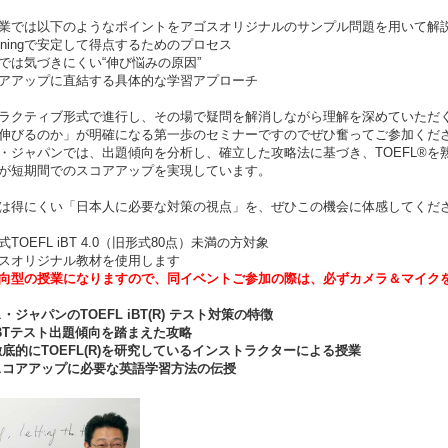
業では以下のようなポイントをアゴスオリジナルのサンプル問題を用いて解
steningで安定して得点するためのプロセス
では気づきにくい“伸び悩みの原因”
アアップに直結する具体的な学習アプローチ
ラクティブ形式で進行し、その場で疑問を解消しながら理解を深めていただ
伸びるのか」が明確になる第一歩のセミナーですのでぜひ奮ってご参加くだ
・ジャパンでは、出題傾向を分析し、確立した攻略法に基づき、TOEFL®
が短期間でのスコアアップを実現しています。
は得にくい「日本人に必要な対策の視点」を、ぜひこの機会に体感してくだ
TOEFL iBT 4.0（旧形式80点）未満の方対象
スオリジナル教材を使用します
向型の授業になりますので、同イベントご参加の際は、必ずカメラ＆マイク
・ジャパンのTOEFL iBT(R) テスト対策の特徴
BTテスト出題傾向を踏まえた攻略
底的にTOEFL(R)を研究しているインストラクターによる授業
コアアップに必要な英語学習方法の伝授