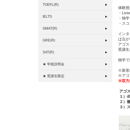
TOEFL(R)
体験授
・Li
IELTS
・独学
・スコ
GMAT(R)
インタ
ば点が
GRE(R)
アゴス
受講生
SAT(R)
独学で
★ 学校説明会
※新形式
※アゴ
★ 受講生限定
※双方
アゴス
１）i
２）徹
３）ス