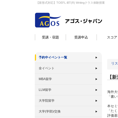
【新形式対応】TOEFL iBT(R) Writingクラス体験授業
受講・宿題
受講申込
スコア
予約中イベント一覧
リス
全イベント
【新形
MBA留学
LLM留学
海外大
「書い
大学院留学
本セミ
「たく
大学(学部)/交換
評価基