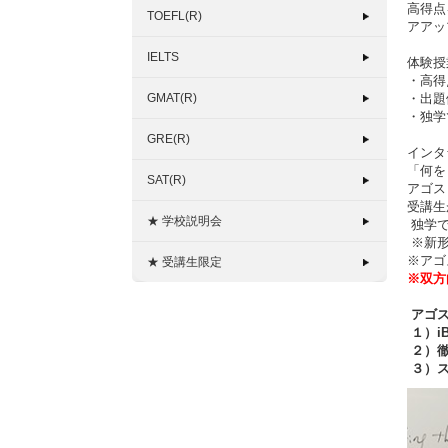
高得点
TOEFL(R)
アアッ
IELTS
体験授
・高得
GMAT(R)
・出題
・独学
GRE(R)
インタ
「何を
SAT(R)
アゴス
受講生
★ 学校説明会
独学で
※新形式
※アゴ
★ 受講生限定
※双方
アゴス
１）i
２）徹
３）ス