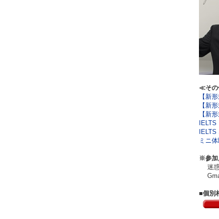
≪その
【新形式
【新形式
【新形式
IELT
IELT
ミニ体験
※参加
迷惑メ
Gma
■個別