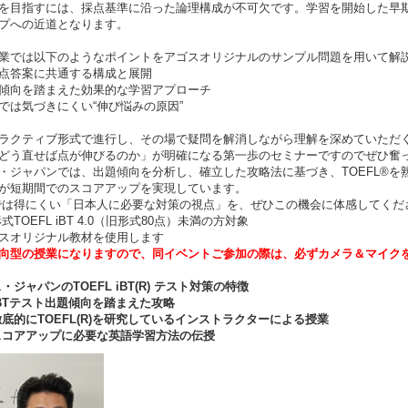
を目指すには、採点基準に沿った論理構成が不可欠です。学習を開始した早
プへの近道となります。
業では以下のようなポイントをアゴスオリジナルのサンプル問題を用いて解
点答案に共通する構成と展開
傾向を踏まえた効果的な学習アプローチ
では気づきにくい“伸び悩みの原因”
ラクティブ形式で進行し、その場で疑問を解消しながら理解を深めていただ
どう直せば点が伸びるのか」が明確になる第一歩のセミナーですのでぜひ奮
・ジャパンでは、出題傾向を分析し、確立した攻略法に基づき、TOEFL®
が短期間でのスコアアップを実現しています。
は得にくい「日本人に必要な対策の視点」を、ぜひこの機会に体感してくだ
TOEFL iBT 4.0（旧形式80点）未満の方対象
スオリジナル教材を使用します
向型の授業になりますので、同イベントご参加の際は、必ずカメラ＆マイク
・ジャパンのTOEFL iBT(R) テスト対策の特徴
BTテスト出題傾向を踏まえた攻略
底的にTOEFL(R)を研究しているインストラクターによる授業
コアアップに必要な英語学習方法の伝授