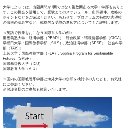
大学によっては、出願期間が1回ではなく複数回ある大学・学部もありま
す。この機会を活用して、受験までのスケジュール、出願要件、攻略の
ポイントなどをご確認ください。あわせて、プログラムの特徴や志望校
の倍率の読み方など、戦略的な受験の進め方についてもご説明します。
＜英語で授業をおこなう国際系大学の例＞
慶應義塾大学：経済学部（PEARL）, 総合政策・環境情報学部（GIGA）
早稲田大学：国際教養学部（SILS）, 政治経済学部（SPSE）, 社会科学
部（TAISI）
上智大学：国際教養学部（FLA）, Sophia Program for Sustainable
Futures（SPSF）
国際基督教大学（ICU）
国際教養大学（AIU）
※国内の国際教養系学部と海外大学の併願を検討中の方なども、お気軽
にご参加ください。
※保護者様のご参加も歓迎いたします。