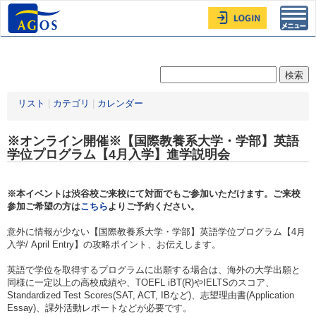
Toggl
navig
リスト
|
カテゴリ
|
カレンダー
※オンライン開催※【国際教養系大学・学部】英語
学位プログラム【4月入学】進学説明会
※本イベントは渋谷校ご来校にて対面でもご参加いただけます。ご来校
参加ご希望の方は
こちら
よりご予約ください。
意外に情報が少ない【国際教養系大学・学部】英語学位プログラム【4月
入学/ April Entry】の攻略ポイント、お伝えします。
英語で学位を取得するプログラムに出願する場合は、海外の大学出願と
同様に一定以上の高校成績や、TOEFL iBT(R)やIELTSのスコア、
Standardized Test Scores(SAT, ACT, IBなど)、志望理由書(Application
Essay)、課外活動レポートなどが必要です。