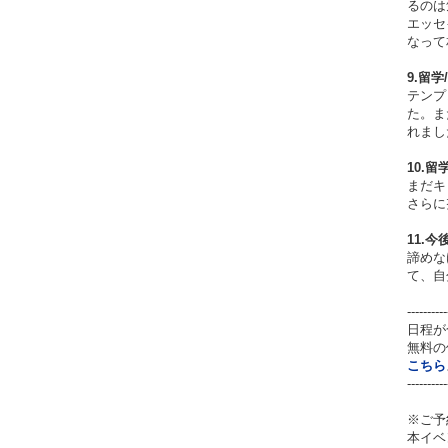
るのは
エッセ
なって
9.留
テンプ
た。ま
れまし
10.
まだキ
さらに
11.
諦めな
て、自
----------
日程が
無料の
こちら
----------
※ご予
本イベ