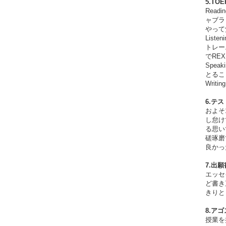
5.TO
Rea
ャブラ
やって
Lis
トレー
でRE
Spe
とるこ
Wri
6.テ
およそ
し怠け
る思い
磋琢磨
良かっ
7.出
エッセ
ど書き
きりと
8.ア
授業を