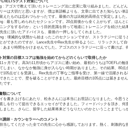
EFL/IELTSテスト対策について
ding : アゴスで教えて頂いたトレーニング法に忠実に取り組みました。ど
リーは大切だと思いますが、僕は単語帳よりも、文章に出てきた知らない単
覚えたものは忘れづらかったです。最後の方は比較的高得点で安定しました
tening : 最も苦しめられたセクションです。20点前後から全く上がらず、
ニングをするのか」という目的意識を持って地道にトレーニングを続けた結果
X先生に頂いたアドバイスも、最後の一押しをしてくれました。
aking : 壊滅的な状態から始まったこのセクションですが、ストラテジーに従
とができたのですが、Lance先生やRex先生が仰るように、リラックスし
ting : あまり時間をかけませんでした。アゴスのストラテジーに沿って書けば
スト対策の目標スコアは勉強を始めてからどのくらいで取得したか
11ヶ月です。高3の11月頃からアゴスに通い始め、最初のうちはTOEFLの
てしまい、なかなか勉強に身が入らない時期がありました。その結果、80点
で105点ゼミを受講し、Rex先生の丁寧なご指導を受け、第一線で活躍され
できたことで、壁を破ることができました。最終目標の105点には届きません
たです。
願書類について
イを書き上げるにあたり、松永さんには本当にお世話になりました。今思う
直しを行って提出できるエッセイができました。フィードバックを頂き、何
しました。さらに、留学した結果将来どうなりたいのかということまでしっ
ゴス講師・カウンセラーへのコメント
担当してくださった全ての先生に心から感謝しております。熱く、刺激的な