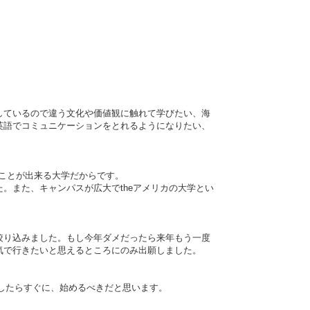
しているので違う文化や価値観に触れて学びたい、海
英語でコミュニケーションをとれるようになりたい、
ことが出来る大学だからです。
。また、キャンパスが広大でtheアメリカの大学とい
絞り込みました。もし今年ダメだったら来年もう一度
気で行きたいと思えるところにのみ出願しました。
志したらすぐに、始めるべきだと思います。