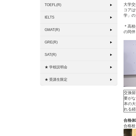
大学交
TOEFL(R)
コアは
学」の
IELTS
＊高校
GMAT(R)
の同伴
GRE(R)
SAT(R)
★ 学校説明会
★ 受講生限定
交換留
要がな
本の大
れる経
合格体
合格校：U