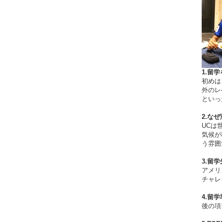
1.留
初めは
外のレ
といっ
2.な
UCは
気候が
う雰囲
3.留
アメリ
チャレ
4.留
後の項