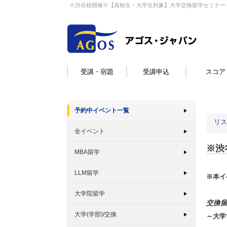
※渋谷校開催※【高校生・大学生対象】大学交換留学セミナー
受講・宿題
受講申込
スコア
予約中イベント一覧
リス
全イベント
※渋
MBA留学
LLM留学
※本イ
大学院留学
交換
大学(学部)/交換
～大学