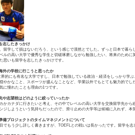
学を志したきっかけ
、留学して損はないだろう、という感じで漠然とでした。ずっと日本で暮ら
ベルの高い大学で優秀な学生と切磋琢磨しながら勉強したい、将来のために
た思いも留学を志したきっかけです。
ぜ海外の学校に行こうと思ったか
世界的にも有名な大学ですし、日本で勉強している政治・経済をしっかり学ぶ
穏やかなこと、スポーツが盛んなことなど、学業以外でもとても魅力的でした
気に憧れたことも理由の1つです。
学先や志望校はどのように絞っていったか
カかカナダに行きたいと考え、その中でレベルの高い大学を交換留学先から
ンジしようという気持ちだったので、滑り止めの大学等は候補に入れず、本
学準備プロジェクトのタイムマネジメントについて
目でもう少し詳しく書きますが、TOEFLとの戦いは長かったです。留学を