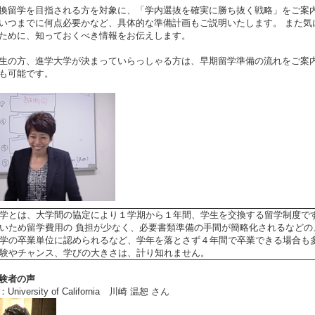
換留学を目指される方を対象に、「学内選抜を確実に勝ち抜く戦略」をご案
いつまでに何点必要かなど、具体的な準備計画もご説明いたします。 また気
ために、知っておくべき情報をお伝えします。
生の方、進学大学が決まっていらっしゃる方は、早期留学準備の流れをご案
も可能です。
学とは、大学間の協定により１学期から１年間、学生を交換する留学制度で
いため留学費用の 負担が少なく、必要書類準備の手間が簡略化されるなど
学の卒業単位に認められるなど、学年を落とさず４年間で卒業できる場合も
験やチャンス、学びの大きさは、計り知れません。
験者の声
niversity of California 川崎 温恕 さん