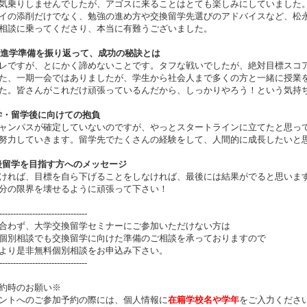
気乗りしませんでしたが、アゴスに来ることはとても楽しみにしていました
イの添削だけでなく、勉強の進め方や交換留学先選びのアドバイスなど、松
相談に乗ってくださり、本当に有難うございました。
学/進学準備を振り返って、成功の秘訣とは
レですが、とにかく諦めないことです。タフな戦いでしたが、絶対目標スコ
た、一期一会ではありましたが、学生から社会人まで多くの方と一緒に授業
た。皆さんがこれだけ頑張っているんだから、しっかりやろう！という気持
留学・留学後に向けての抱負
ャンパスが確定していないのですが、やっとスタートラインに立てたと思っ
努力していきます。留学先でたくさんの経験をして、人間的に成長したいと
今後留学を目指す方へのメッセージ
ければ、目標を自ら下げることをしなければ、最後には結果がでると思いま
分の限界を壊せるように頑張って下さい！
--------------------------------
合わず、大学交換留学セミナーにご参加いただけない方は
個別相談でも交換留学に向けた準備のご相談を承っておりますので
より是非無料個別相談をお申込み下さい。
--------------------------------
約時のお願い※
ントへのご参加予約の際には、個人情報に
在籍学校名や学年
をご入力くださ