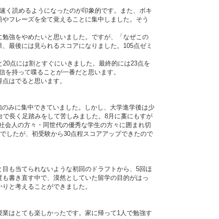
んどん速く読めるようになったのが印象的です。また、ボキ
語やフレーズを全て覚えることに集中しました。そう
。
ほんとに勉強をやめたいと思いました。ですが、「なぜこの
、最後には見られるスコアになりました。105点ゼミ
うと20点には割とすぐにいきました。最終的には23点を
て自信を持って喋ることが一番だと思います。
、得点はでると思います。
勉強のみに集中できていました。しかし、大学進学後は少
台で長く足踏みをして苦しみました。8月に藁にもすが
る社会人の方々・同世代の優秀な学生の方々に囲まれ切
でしたが、初受験から30点程スコアアップできたので
と目も当てられないような初回のドラフトから、5回ほ
度も書き直す中で、漠然としていた留学の目的がはっ
かりと考えることができました。
授業はとても楽しかったです。家に帰って1人で勉強す