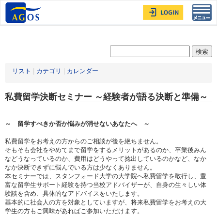
Toggl
navig
リスト
|
カテゴリ
|
カレンダー
私費留学決断セミナー ～経験者が語る決断と準備～
～ 留学すべきか否か悩みが消せないあなたへ ～
私費留学をお考えの方からのご相談が後を絶ちません。
そもそも会社をやめてまで留学をするメリットがあるのか、卒業後みん
などうなっているのか、費用はどうやって捻出しているのかなど、なか
なか決断できずに悩んでいる方は少なくありません。
本セミナーでは、スタンフォード大学の大学院へ私費留学を敢行し、豊
富な留学生サポート経験を持つ当校アドバイザーが、自身の生々しい体
験談を含め、具体的なアドバイスをいたします。
基本的に社会人の方を対象としていますが、将来私費留学をお考えの大
学生の方もご興味があればご参加いただけます。