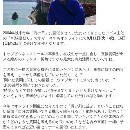
2004年以来毎年「海の日」に開催させていただいてきましたアゴス主催
の『MBA夏祭り』ですが、今年もオンラインにて
8月11日(火・祝)、16日
(日)
の2日間に分けて開催となります。
トップビジネススクールの卒業生、在校生が一堂に会し、直接質問が出
来る絶好のチャンス…折角ですから最大に有効活用したいですね。
この年に一度の貴重な機会に参加いただくにあたり、事前に質問の内容
を考え、しっかり準備をしていいただくことで、
“聞いた質問に関しての情報は、ウェブサイトにすでに出ていた…”
“あの質問を聞いておきたかった…”
“時間がなくて自分が欲しい情報までうまくたどり着けなかった…”
というような後悔がないように準備していただければと願います。
今年はオンライン開催になりますので「長い列に並ぶ」ということはな
い反面「自分の質問ができる機会が限られる」可能性もあり、効率よく
情報収集ができるようにどのように参加していただくことが効果的なの
か？どのような質問を考えるのが良いのか？などを含め直前に一緒に予
習をできればと思い当セミナーを開催いたします。