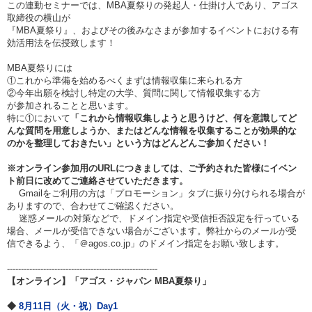
この連動セミナーでは、MBA夏祭りの発起人・仕掛け人であり、アゴス
取締役の横山が
『MBA夏祭り』、およびその後みなさまが参加するイベントにおける有
効活用法を伝授致します！
MBA夏祭りには
①これから準備を始めるべくまずは情報収集に来られる方
②今年出願を検討し特定の大学、質問に関して情報収集する方
が参加されることと思います。
特に①において
「これから情報収集しようと思うけど、何を意識してど
んな質問を用意しようか、またはどんな情報を収集することが効果的な
のかを整理しておきたい」という方はどんどんご参加ください！
※
オンライン参加用のURLにつきましては、ご予約された皆様にイベン
ト前日に改めてご連絡させていただきます。
Gmailをご利用の方は「プロモーション」タブに振り分けられる場合が
ありますので、合わせてご確認ください。
迷惑メールの対策などで、ドメイン指定や受信拒否設定を行っている
場合、メールが受信できない場合がございます。弊社からのメールが受
信できるよう、「＠agos.co.jp」のドメイン指定をお願い致します。
------------------------------------------------------
【オンライン】「アゴス・ジャパン MBA夏祭り」
◆
8
月11日（火・祝）Day1