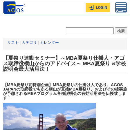
Toggl
navig
リスト
|
カテゴリ
|
カレンダー
【夏祭り連動セミナー】～MBA夏祭り仕掛人・アゴ
ス取締役横山からのアドバイス～ MBA夏祭り &学校
説明会最大活用法！
【
MBA
夏祭り前特別企画】
MBA
夏祭りの仕掛け人であり、
AGOS
JAPANの取締役でもある横山が直接MBA
夏祭り、およびその後実施
が予想される
MBA
プログラム各種説明会の有効活用法を伝授致しま
す！