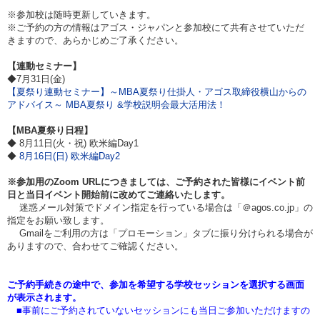
※参加校は随時更新していきます。
※ご予約の方の情報はアゴス・ジャパンと参加校にて共有させていただ
きますので、あらかじめご了承ください。
【連動セミナー】
◆7月31日(金)
【夏祭り連動セミナー】～MBA夏祭り仕掛人・アゴス取締役横山からの
アドバイス～ MBA夏祭り &学校説明会最大活用法！
【MBA夏祭り日程】
◆ 8月11日(火・祝) 欧米編Day1
◆
8月16日(日) 欧米編Day2
※参加用のZoom URLにつきましては、ご予約された皆様にイベント前
日と当日イベント開始前に改めてご連絡いたします。
迷惑メール対策でドメイン指定を行っている場合は「＠agos.co.jp」の
指定をお願い致します。
Gmailをご利用の方は「プロモーション」タブに振り分けられる場合が
ありますので、合わせてご確認ください。
ご予約手続きの途中で、参加を希望する学校セッションを選択する画面
が表示されます。
■事前にご予約されていないセッションにも当日ご参加いただけますの