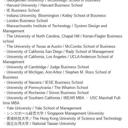
・Georgetown University / McDonough School of Business
・Harvard University / Harvard Business School
・IE Business School
・Indiana University, Bloomington / Kelley School of Business
・London Business School
・Massachusetts Institute of Technology / System Design and
Management
・The University of North Carolina, Chapel Hill / Kenan-Flagler Business
school
・The University of Texas at Austin / McCombs School of Business
・University of California San Diego / Rady School of Management
・University of California, Los Angeles / UCLA Anderson School of
Management
・University of Cambridge / Judge Business School
・University of Michigan, Ann Arbor / Stephen M. Ross School of
Business
・University of Navarra / IESE Business School
・University of Pennsylvania / The Wharton School
・University of Rochester / Simon Business School
・University of Southern California / IBEAR MBA ・ USC Marshall Full-
time MBA
・Yale University / Yale School of Management
・シンガポール経営大学 / Singapore Management University
・香港科技大学／The Hong Kong University of Science and Technology
・国立台湾大学 / National Taiwan University