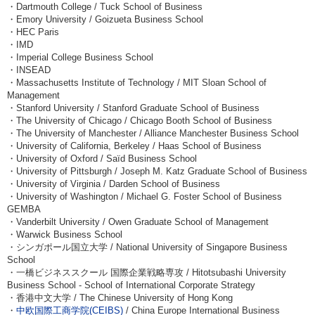
・Dartmouth College / Tuck School of Business
・Emory University / Goizueta Business School
・HEC Paris
・IMD
・Imperial College Business School
・INSEAD
・Massachusetts Institute of Technology / MIT Sloan School of
Management
・Stanford University / Stanford Graduate School of Business
・The University of Chicago / Chicago Booth School of Business
・The University of Manchester / Alliance Manchester Business School
・University of California, Berkeley / Haas School of Business
・University of Oxford / Saïd Business School
・University of Pittsburgh / Joseph M. Katz Graduate School of Business
・University of Virginia / Darden School of Business
・University of Washington / Michael G. Foster School of Business
GEMBA
・Vanderbilt University / Owen Graduate School of Management
・Warwick Business School
・シンガポール国立大学 / National University of Singapore Business
School
・一橋ビジネススクール 国際企業戦略専攻 / Hitotsubashi University
Business School - School of International Corporate Strategy
・香港中文大学 / The Chinese University of Hong Kong
・
中欧国際工商学院(CEIBS)
/ China Europe International Business