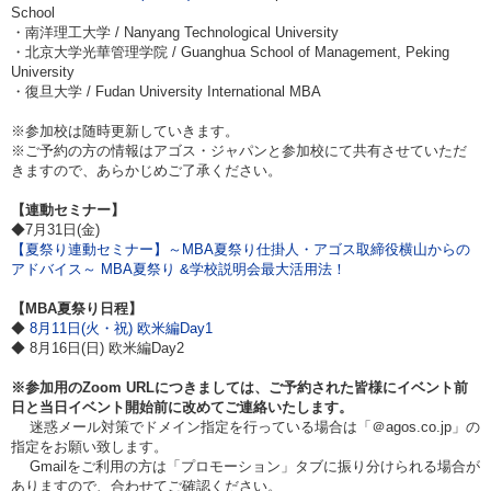
School
・南洋理工大学 / Nanyang Technological University
・北京大学光華管理学院 / Guanghua School of Management, Peking
University
・復旦大学 / Fudan University International MBA
※参加校は随時更新していきます。
※ご予約の方の情報はアゴス・ジャパンと参加校にて共有させていただ
きますので、あらかじめご了承ください。
【連動セミナー】
◆7月31日(金)
【夏祭り連動セミナー】～MBA夏祭り仕掛人・アゴス取締役横山からの
アドバイス～ MBA夏祭り &学校説明会最大活用法！
【MBA夏祭り日程】
◆
8月11日(火・祝) 欧米編Day1
◆ 8月16日(日) 欧米編Day2
※参加用のZoom URLにつきましては、ご予約された皆様にイベント前
日と当日イベント開始前に改めてご連絡いたします。
迷惑メール対策でドメイン指定を行っている場合は「＠agos.co.jp」の
指定をお願い致します。
Gmailをご利用の方は「プロモーション」タブに振り分けられる場合が
ありますので、合わせてご確認ください。