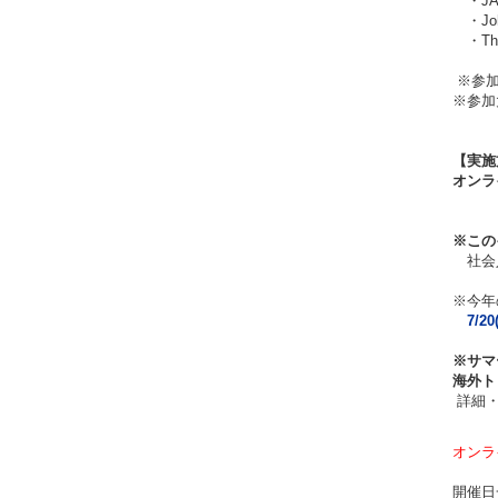
・JA
・John
・The T
※参加
※参加
【実施
オンラ
※
この
社会人
※今年
7/
※サマ
海外ト
詳細・
オンラ
開催日