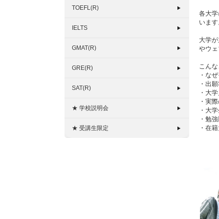
TOEFL(R)
各大学
います
IELTS
大学が
GMAT(R)
やウェ
こんな
GRE(R)
・なぜ
・出願
SAT(R)
・大学
・実際
★ 学校説明会
・大学
・勉強
・在籍
★ 受講生限定