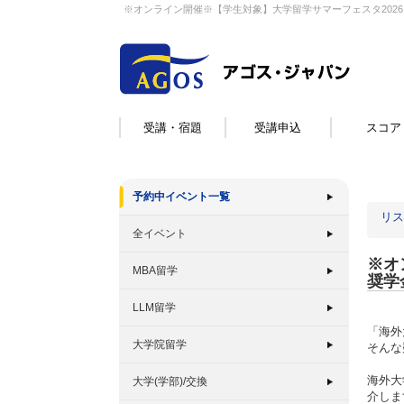
※オンライン開催※【学生対象】大学留学サマーフェスタ202
受講・宿題
受講申込
スコア
予約中イベント一覧
リス
全イベント
※オ
MBA留学
奨学
LLM留学
「海外
大学院留学
そんな
海外大
大学(学部)/交換
介しま