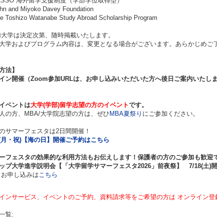
SSO 海外留学支援制度（学部学位取得型）
 and Miyoko Davey Foundation
oshizo Watanabe​ Study Abroad Scholarship Program
大学は決定次第、随時掲載いたします。
大学およびプログラム内容は、変更となる場合がございます。あらかじめご
方法】
イン開催（Zoom参加URLは、お申し込みいただいた方へ後日ご案内いたし
イベントは
大学(学部)留学志望の方のイベント
です。
の方、MBA/大学院志望の方は、ぜひ
MBA夏祭り
にご参加ください。
のサマーフェスタは2日間開催！
20(月・祝)【海の日】開催
ご予約はこちら
ーフェスタの効果的な利用方法もお伝えします！保護者の方のご参加も歓迎
ップ大学進学説明会【「
大学留学サマーフェスタ2026
」
前夜祭】 7/18(土)
お申し込みは
こちら
インサービス、イベントのご予約、資料請求等をご希望の方は オンライン登
一覧: