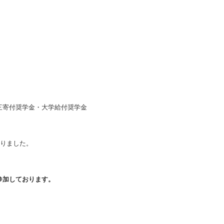
ンシル渡邉利三寄付奨学金・大学給付奨学金
くなりました。
参加しております。