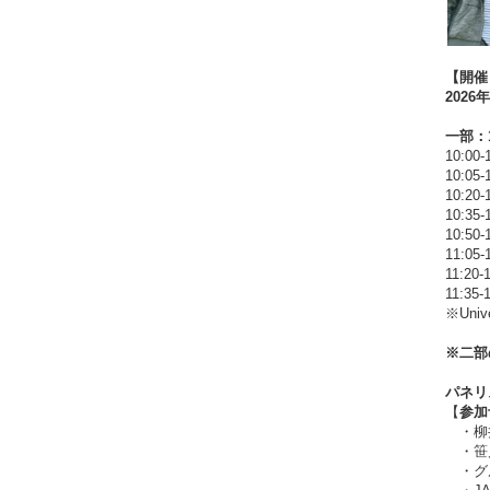
【開催
202
一部：10
10:0
10:05
10:20
10:35
10:5
11:05
11:20
11:3
※Uni
※二部
パネリ
【
参加
・柳
・笹
・グ