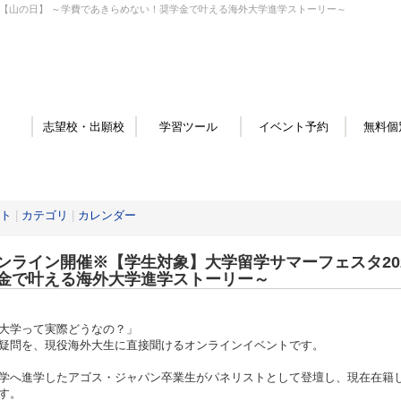
6【山の日】 ～学費であきらめない！奨学金で叶える海外大学進学ストーリー～
志望校・出願校
学習ツール
イベント予約
無料個
ト
|
カテゴリ
|
カレンダー
ンライン開催※【学生対象】大学留学サマーフェスタ20
金で叶える海外大学進学ストーリー～
大学って実際どうなの？」
疑問を、現役海外大生に直接聞けるオンラインイベントです。
学へ進学したアゴス・ジャパン卒業生がパネリストとして登壇し、現在在籍
す。