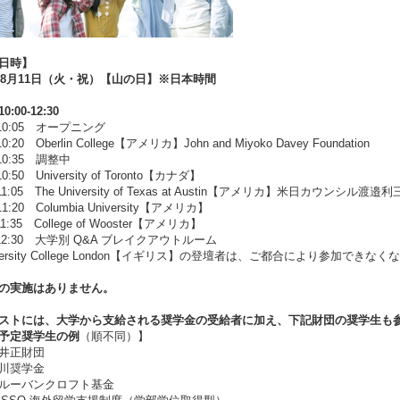
日時】
6年8月11日（火・祝）【山の日】※日本時間
:00-12:30
0-10:05 オープニング
-10:20 Oberlin College【アメリカ】John and Miyoko Davey Foundation
-10:35 調整中
-10:50 University of Toronto【カナダ】
0-11:05 The University of Texas at Austin【アメリカ】米日カウ
-11:20 Columbia University【アメリカ】
-11:35 College of Wooster【アメリカ】
5-12:30 大学別 Q&A ブレイクアウトルーム
versity College London【イギリス】の登壇者は、ご都合により参加できな
の実施はありません。
ストには、大学から支給される奨学金の受給者に加え、下記財団の奨学生も
予定奨学生の例
（順不同）】
井正財団
川奨学金
ルーバンクロフト基金