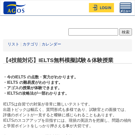
Toggl
navig
リスト
|
カテゴリ
|
カレンダー
【4技能対応】IELTS無料模擬試験＆体験授業
・今のIELTS の点数・実力がわかります。
・IELTS の難易度がわかります。
・アゴスの授業が体験できます。
・IELTSの攻略法が一部わかります。
IELTSは自習での対策が非常に難しいテストです。
出題トピックは幅広く、質問形式も多様であり、試験官との面接では、
評価のポイントが一見すると曖昧に感じられることもあります。
IELTSのスコアアップを目指すには、現状の英語力を把握し、問題の傾向
と学習ポイントをしっかり押さえる事が大切です。