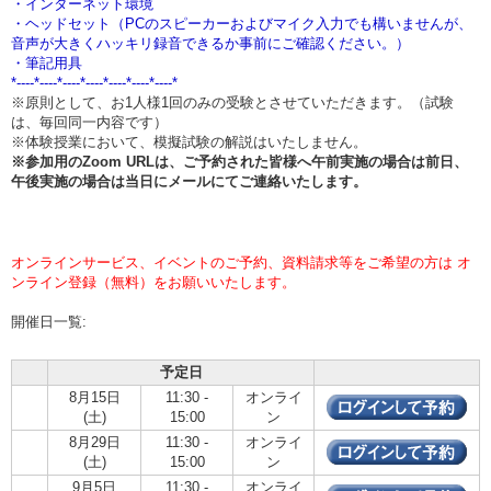
・インターネット環境
・ヘッドセット（PCのスピーカーおよびマイク入力でも構いませんが、
音声が大きくハッキリ録音できるか事前にご確認ください。）
・筆記用具
*----*----*----*----*----*----*----*
※原則として、お1人様1回のみの受験とさせていただきます。（試験
は、毎回同一内容です）
※体験授業において、模擬試験の解説はいたしません。
※参加用のZoom URLは、ご予約された皆様へ午前実施の場合は
前日、
午後実施の場合は当日
にメールにてご連絡いたします。
オンラインサービス、イベントのご予約、資料請求等をご希望の方は オ
ンライン登録（無料）をお願いいたします。
開催日一覧:
予定日
8月15日
11:30 -
オンライ
(土)
15:00
ン
8月29日
11:30 -
オンライ
(土)
15:00
ン
9月5日
11:30 -
オンライ