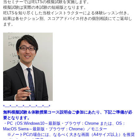
当セミナーではIELTSの模擬試験を実施します。
模擬試験は実際の本試験の短縮版となります。
IELTSを知り尽くした当校インストラクターによる体験レッスン付き。
結果は各セクション別、スコアアドバイス付きの個別相談にてご返却し
ます。
*----*----*----*----*----*----*----*
無料模擬試験＆体験授業コース説明会ご参加にあたり、下記ご準備が必
要となります。
・PC（OS:Windows10～最新版・ブラウザ：Chrome または、OS：
MacOS Sierra～最新版・ブラウザ：Chrome）／モニター
※ノートPCの場合には、なるべく大きな画面（A4サイズ以上）を推奨