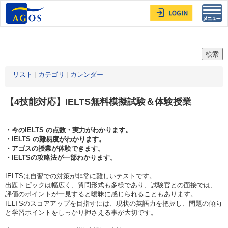
Toggl
navig
リスト
|
カテゴリ
|
カレンダー
【4技能対応】IELTS無料模擬試験＆体験授業
・今のIELTS の点数・実力がわかります。
・IELTS の難易度がわかります。
・アゴスの授業が体験できます。
・IELTSの攻略法が一部わかります。
IELTSは自習での対策が非常に難しいテストです。
出題トピックは幅広く、質問形式も多様であり、試験官との面接では、
評価のポイントが一見すると曖昧に感じられることもあります。
IELTSのスコアアップを目指すには、現状の英語力を把握し、問題の傾向
と学習ポイントをしっかり押さえる事が大切です。