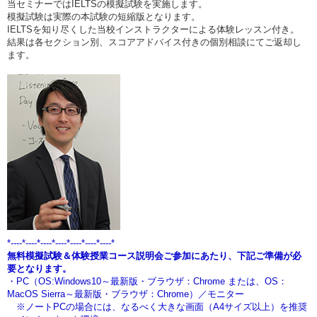
当セミナーではIELTSの模擬試験を実施します。
模擬試験は実際の本試験の短縮版となります。
IELTSを知り尽くした当校インストラクターによる体験レッスン付き。
結果は各セクション別、スコアアドバイス付きの個別相談にてご返却し
ます。
*----*----*----*----*----*----*----*
無料模擬試験＆体験授業コース説明会ご参加にあたり、下記ご準備が必
要となります。
・PC（OS:Windows10～最新版・ブラウザ：Chrome または、OS：
MacOS Sierra～最新版・ブラウザ：Chrome）／モニター
※ノートPCの場合には、なるべく大きな画面（A4サイズ以上）を推奨