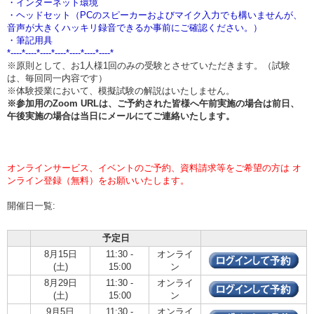
・インターネット環境
・ヘッドセット（PCのスピーカーおよびマイク入力でも構いませんが、
音声が大きくハッキリ録音できるか事前にご確認ください。）
・筆記用具
*----*----*----*----*----*----*----*
※原則として、お1人様1回のみの受験とさせていただきます。（試験
は、毎回同一内容です）
※体験授業において、模擬試験の解説はいたしません。
※参加用のZoom URLは、ご予約された皆様へ午前実施の場合は
前日、
午後実施の場合は当日
にメールにてご連絡いたします。
オンラインサービス、イベントのご予約、資料請求等をご希望の方は オ
ンライン登録（無料）をお願いいたします。
開催日一覧:
予定日
8月15日
11:30 -
オンライ
(土)
15:00
ン
8月29日
11:30 -
オンライ
(土)
15:00
ン
9月5日
11:30 -
オンライ