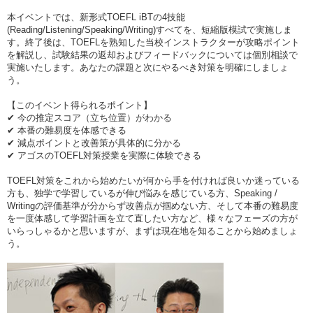
本イベントでは、新形式TOEFL iBTの4技能
(Reading/Listening/Speaking/Writing)すべてを、短縮版模試で実施しま
す。終了後は、TOEFLを熟知した当校インストラクターが攻略ポイント
を解説し、試験結果の返却およびフィードバックについては個別相談で
実施いたします。あなたの課題と次にやるべき対策を明確にしましょ
う。
【このイベント得られるポイント】
✔ 今の推定スコア（立ち位置）がわかる
✔ 本番の難易度を体感できる
✔ 減点ポイントと改善策が具体的に分かる
✔ アゴスのTOEFL対策授業を実際に体験できる
TOEFL対策をこれから始めたいが何から手を付ければ良いか迷っている
方も、独学で学習しているが伸び悩みを感じている方、Speaking /
Writingの評価基準が分からず改善点が掴めない方、そして本番の難易度
を一度体感して学習計画を立て直したい方など、様々なフェーズの方が
いらっしゃるかと思いますが、まずは現在地を知ることから始めましょ
う。