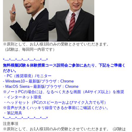
※原則として、お1人様1回のみの受験とさせていただきます。
（試験は、毎回同一内容です）
*----*----*----*----*----*----*----*
無料模擬試験＆体験授業コース説明会ご参加にあたり、下記をご準備く
ださい。
・PC（推奨環境）/モニター
- Windows10～最新版/ブラウザ：Chrome
- MacOS Sierra～最新版/ブラウザ：Chrome
※ノートPCの場合には、なるべく大きな画面（A4サイズ以上）を推奨
・インターネット環境
・ヘッドセット（PCのスピーカーおよびマイク入力でも可）
※音声が大きくハッキリ録音できるか事前にご確認ください。
・筆記用具
*----*----*----*----*----*----*----*
注意事項
※原則として、お1人様1回のみの受験とさせていただきます。（試験は