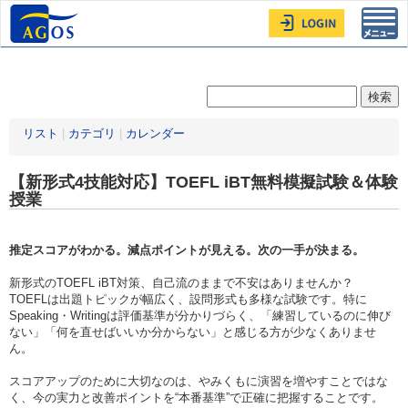
Toggl
navig
リスト
|
カテゴリ
|
カレンダー
【新形式4技能対応】TOEFL iBT無料模擬試験＆体験
授業
推定スコアがわかる。減点ポイントが見える。次の一手が決まる。
新形式のTOEFL iBT対策、自己流のままで不安はありませんか？
TOEFLは出題トピックが幅広く、設問形式も多様な試験です。特に
Speaking・Writingは評価基準が分かりづらく、「練習しているのに伸び
ない」「何を直せばいいか分からない」と感じる方が少なくありませ
ん。
スコアアップのために大切なのは、やみくもに演習を増やすことではな
く、今の実力と改善ポイントを“本番基準”で正確に把握することです。