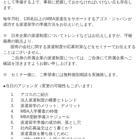
として準備する上で、事前に把握しておかなければいけない点も存在し
ます。
毎年70社、130名以上のMBA派遣生をサポートするアゴス・ジャパンが
成功する派遣留学の準備方法をお伝えいたします。
※ 日本企業の派遣制度についてトレンドなどはお伝えしますが、守秘
義務の観点より、
固有の会社に関する派遣制度や応募対策などをセミナーでお伝えする
ことはございません。
ご自身の所属企業の派遣制度については、ご自身にて所属企業へご
確認を頂きますようお願い申し上げます。
※ セミナー後に、ご希望者には無料個別相談を実施致します。
●当日のアジェンダ（変更の可能性もございます）
アゴスのご紹介
法人派遣制度の概要とトレンド
派遣留学のメリット、デメリット
MBA入学審査の特徴
MBA受験準備スケジュール
派遣留学準備の成功例、落とし穴
社内応募論文はどう書くか？
派遣選抜を勝ち抜くために