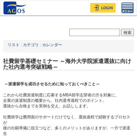
Toggl
navig
リスト
|
カテゴリ
|
カレンダー
社費留学基礎セミナー ～海外大学院派遣選抜に向け
た社内選考突破戦略～
～派遣留学を成功させるために知っておくべきこと～
これから社費派遣制度に応募するMBA留学志望者の方を対象に、
企業の派遣制度の概要から、社内選考過程でのポイント、
選抜から合格までを実例を交え、お話しします。
社費留学は費用面のサポートだけでなく、選抜過程で経験するプロセス
が
後の出願準備に役立つなど、多くのメリットがありますが、一方で派遣
生