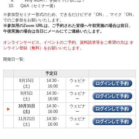
「Why MBA?」を掘り下げるには？
Q&A（セミナー後）
※参加型セミナー形式のため、できるだけビデオ「ON」、マイク「ON」
でのご参加をお願いいたします。
※参加用のZoom URLは、ご予約された皆様へ午前実施の場合は
前日、
午後実施の場合は当日
にメールにてご連絡いたします。
オンラインサービス、イベントのご予約、資料請求等をご希望の方は オ
ンライン登録（無料）をお願いいたします。
開催日一覧:
予定日
8月15日
14:30 -
ウェビナ
(土)
16:00
ー
9月5日
14:30 -
ウェビナ
(土)
16:00
ー
10月31日
14:30 -
ウェビナ
(土)
16:00
ー
11月21日
14:30 -
ウェビナ
(土)
16:00
ー