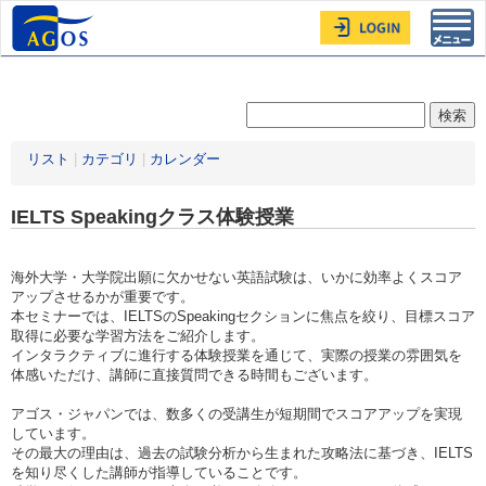
Toggl
navig
リスト
|
カテゴリ
|
カレンダー
IELTS Speakingクラス体験授業
海外大学・大学院出願に欠かせない英語試験は、いかに効率よくスコア
アップさせるかが重要です。
本セミナーでは、IELTSのSpeakingセクションに焦点を絞り、目標スコア
取得に必要な学習方法をご紹介します。
インタラクティブに進行する体験授業を通じて、実際の授業の雰囲気を
体感いただけ、講師に直接質問できる時間もございます。
アゴス・ジャパンでは、数多くの受講生が短期間でスコアアップを実現
しています。
その最大の理由は、過去の試験分析から生まれた攻略法に基づき、IELTS
を知り尽くした講師が指導していることです。