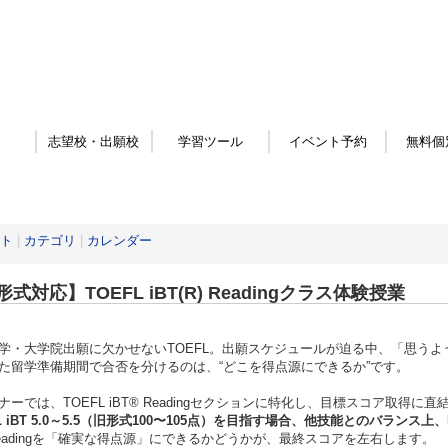
志望校・出願校
学習ツール
イベント予約
無料個
ト
|
カテゴリ
|
カレンダー
式対応】TOEFL iBT(R) Readingクラス体験授業
学・大学院出願に欠かせないTOEFL。出願スケジュールが迫る中、「思う
た留学準備期間で合否を分けるのは、“どこを得点源にできるか”です。
ナーでは、TOEFL iBT® Readingセクションに特化し、目標スコア取
FL iBT 5.0～5.5（旧形式100〜105点）を目指す場合、他技能とのバランス
eadingを「確実な得点源」にできるかどうかが、最終スコアを左右します。