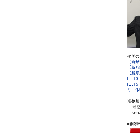
≪その
【新形式
【新形式
【新形式
IELT
IELT
ミニ体験
※参加
迷惑メ
Gma
■個別