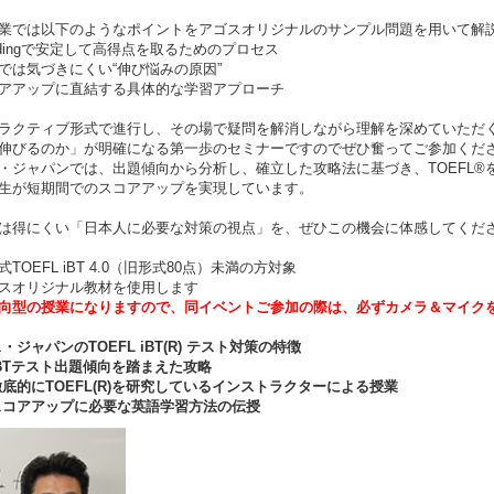
業では以下のようなポイントをアゴスオリジナルのサンプル問題を用いて解
adingで安定して高得点を取るためのプロセス
では気づきにくい“伸び悩みの原因”
アアップに直結する具体的な学習アプローチ
ラクティブ形式で進行し、その場で疑問を解消しながら理解を深めていただ
伸びるのか」が明確になる第一歩のセミナーですのでぜひ奮ってご参加くだ
・ジャパンでは、出題傾向から分析し、確立した攻略法に基づき、TOEFL
生が短期間でのスコアアップを実現しています。
は得にくい「日本人に必要な対策の視点」を、ぜひこの機会に体感してくだ
TOEFL iBT 4.0（旧形式80点）未満の方対象
スオリジナル教材を使用します
向型の授業になりますので、同イベントご参加の際は、必ずカメラ＆マイク
・ジャパンのTOEFL iBT(R) テスト対策の特徴
BTテスト出題傾向を踏まえた攻略
底的にTOEFL(R)を研究しているインストラクターによる授業
コアアップに必要な英語学習方法の伝授