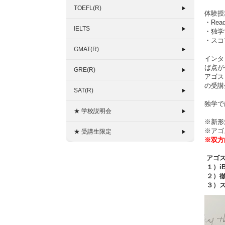
TOEFL(R)
体験授
・Re
IELTS
・独学
・スコ
GMAT(R)
インタ
ば点が
GRE(R)
アゴス
の受講
SAT(R)
独学で
★ 学校説明会
※新形式
※アゴ
★ 受講生限定
※双方
アゴス
１）i
２）徹
３）ス