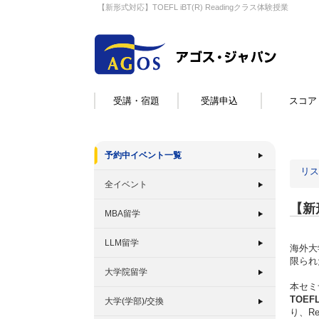
【新形式対応】TOEFL iBT(R) Readingクラス体験授業
受講・宿題
受講申込
スコア
予約中イベント一覧
リス
全イベント
【新形
MBA留学
LLM留学
海外大
限られ
大学院留学
本セミ
TOE
大学(学部)/交換
り、R