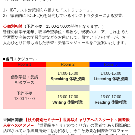
1） iBTテスト対策傾向を捉えた「ストラテジー」。
2） 徹底的にTOEFL(R)を研究しているインストラクターによる授業。
◇個別相談
（予約不要 13:00-17:00の開催となります。）
皆様の留学予定年、取得希望学位・専攻や、現状のスコア、これまでの
学習歴や今後の学習予定などをお伺いして、留学ア ドバイザーが、お一
人おひとりに最も適した学習・受講スケジュールをご提案いたします。
■当日スケジュール
Room 1
Room 2
Room 3
14:00-15:00
14:00-15:00
個別学習・受講
Speaking 体験授業
Listening 体験授業
相談ブース
予約不要
16:00-17:00
16:00-17:00
13:00-17:00
Writing 体験授業
Reading 体験授業
※同日開催
【秋の特別セミナー】世界級キャリアへのスタート～国際派
人材へのススメ～
『世界級キャリアのつくり方』の著者で あり国際的に
活躍されている黒川清先生をお招きし、今こそ必要な国際派プロフェッ