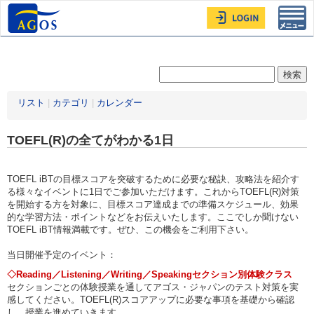
Toggl
navig
リスト
|
カテゴリ
|
カレンダー
TOEFL(R)の全てがわかる1日
TOEFL iBTの目標スコアを突破するために必要な秘訣、攻略法を紹介す
る様々なイベントに1日でご参加いただけます。これからTOEFL(R)対策
を開始する方を対象に、目標スコア達成までの準備スケジュール、効果
的な学習方法・ポイントなどをお伝えいたします。ここでしか聞けない
TOEFL iBT情報満載です。ぜひ、この機会をご利用下さい。
当日開催予定のイベント：
◇Reading／Listening／Writing／Speakingセクション別体験クラス
セクションごとの体験授業を通してアゴス・ジャパンのテスト対策を実
感してください。TOEFL(R)スコアアップに必要な事項を基礎から確認
し、授業を進めていきます。