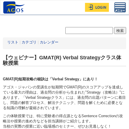
Toggl
navig
リスト
|
カテゴリ
|
カレンダー
【ウェビナー】GMAT(R) Verbal Strategyクラス体
験授業
GMAT(R)短期攻略の秘訣は「Verbal Strategy」にあり！
アゴス・ジャパンの受講生が短期間でGMAT(R)のスコアアップを達成し
ている最大の理由は、過去問の分析から生まれた"Strategy（攻略法）"に
あります。「Verbal Strategyクラス」には、過去問の出題パターンに着目
し、問題の解答プロセス、解法テクニック、問題を解くために必要とな
る知識の理解が凝縮されています。
この体験授業では、特に受験者の得点源となるSentence Correctionの攻
略法や授業の進め方などを担当講師がご紹介します。
当校の実際の授業に近い臨場感のセミナー、ぜひお見逃しなく！