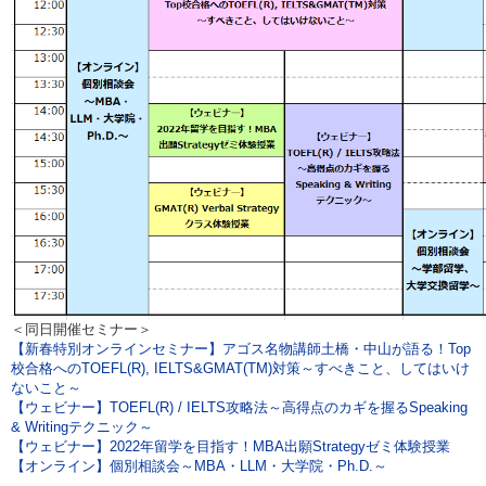
＜同日開催セミナー＞
【新春特別オンラインセミナー】アゴス名物講師土橋・中山が語る！Top
校合格へのTOEFL(R), IELTS&GMAT(TM)対策～すべきこと、してはいけ
ないこと～
【ウェビナー】TOEFL(R) / IELTS攻略法～高得点のカギを握るSpeaking
& Writingテクニック～
【ウェビナー】2022年留学を目指す！MBA出願Strategyゼミ体験授業
【オンライン】個別相談会～MBA・LLM・大学院・Ph.D.～